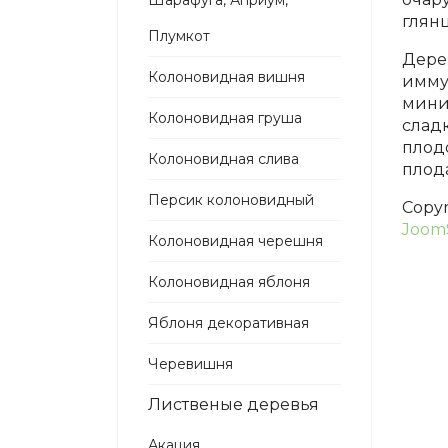
Шарафуга, Априум,
глян
Плумкот
Дере
Колоновидная вишня
имму
миниа
Колоновидная груша
сладк
плод
Колоновидная слива
плод
Персик колоновидный
Copy
Joom
Колоновидная черешня
Колоновидная яблоня
Яблоня декоративная
Черевишня
Лиственые деревья
Акация