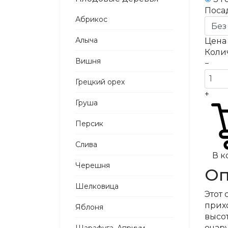
Поса
Абрикос
Алыча
Цен
Коли
Вишня
−
Грецкий орех
+
Груша
Персик
Слива
В к
Черешня
Оп
Шелковица
Этот
прихо
Яблоня
высо
очар