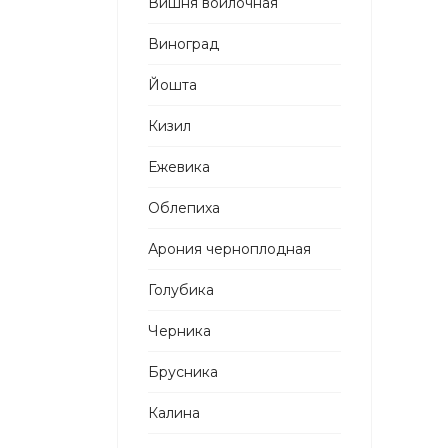
Вишня войлочная
Виноград
Йошта
Кизил
Ежевика
Облепиха
Арония черноплодная
Голубика
Черника
Брусника
Калина