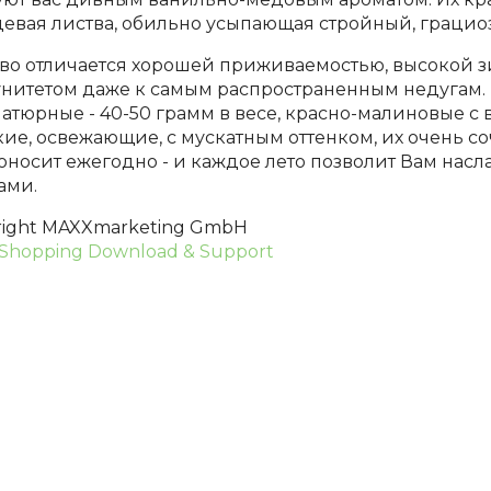
цевая листва, обильно усыпающая стройный, грацио
во отличается хорошей приживаемостью, высокой 
нитетом даже к самым распространенным недугам. 
тюрные - 40-50 грамм в весе, красно-малиновые с 
ие, освежающие, с мускатным оттенком, их очень с
оносит ежегодно - и каждое лето позволит Вам нас
ами.
right MAXXmarketing GmbH
Shopping Download & Support