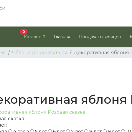
В корзину
0
Каталог
Главная
Продажа саженцев
ья
Яблоня декоративная
Декоративная яблоня Р
екоративная яблоня 
ая сказка
ст:
ода
4 года
5 лет
6 лет
7 лет
8 лет
9 лет
10