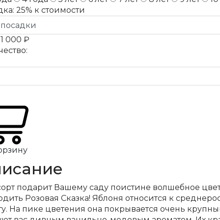
дка:
25%
к стоимости
а
1 000 ₽
чество:
орзину
исание
 сорт подарит Вашему саду поистине волшебное цвет
дить Розовая Сказка! Яблоня относится к среднерос
ту. На пике цветения она покрывается очень крупн
уют вас дивным ванильно-медовым ароматом. Их кра