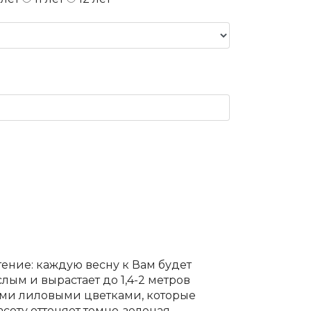
ение: каждую весну к Вам будет
лым и вырастает до 1,4-2 метров
ыми лиловыми цветками, которые
соту оттеняет темно-зеленая