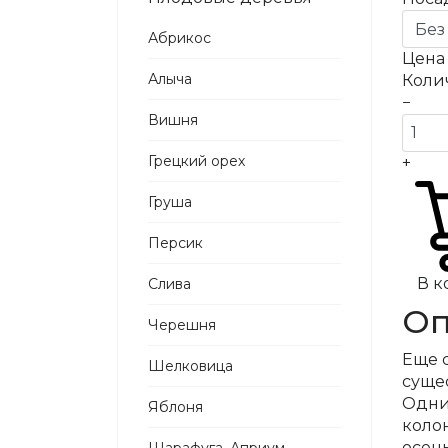
Абрикос
Цен
Алыча
Коли
−
Вишня
Грецкий орех
+
Груша
Персик
В к
Слива
Оп
Черешня
Еще 
Шелковица
суще
Одним
Яблоня
коло
осен