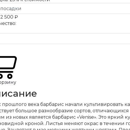
а
2 500 ₽
чество:
орзину
исание
с прошлого века барбарис начали культивировать ка
ствует большое разнообразие сортов, отличающихся 
 из новых является барбарис «Venise». Это яркий ку
новидной кроной. Листья меняют окрас в течении го
ью. Зацветает в мае мелкими желтыми цветами. Плод