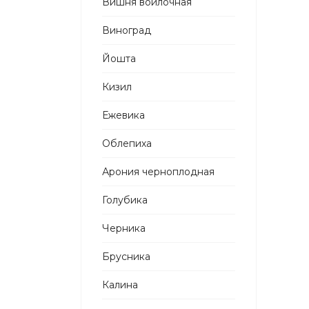
Вишня войлочная
Виноград
Йошта
Кизил
Ежевика
Облепиха
Арония черноплодная
Голубика
Черника
Брусника
Калина