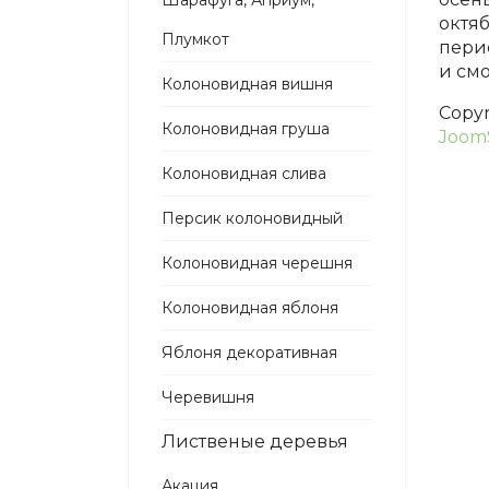
Шарафуга, Априум,
октяб
Плумкот
пери
и смо
Колоновидная вишня
Copy
Колоновидная груша
Joom
Колоновидная слива
Персик колоновидный
Колоновидная черешня
Колоновидная яблоня
Яблоня декоративная
Черевишня
Лиственые деревья
Акация