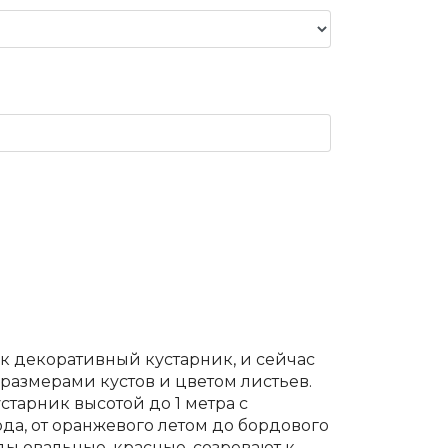
к декоративный кустарник, и сейчас
размерами кустов и цветом листьев.
старник высотой до 1 метра с
да, от оранжевого летом до бордового
ы овальные, красные, созревают к