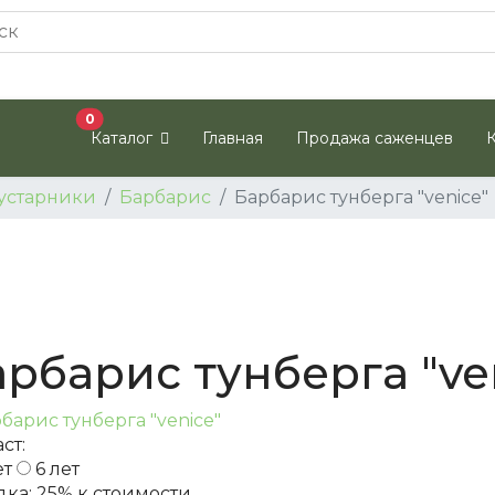
В корзину
0
Каталог
Главная
Продажа саженцев
устарники
Барбарис
Барбарис тунберга "venice"
рбарис тунберга "ve
ст:
ет
6 лет
дка:
25%
к стоимости