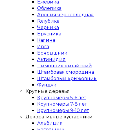
Ежевика
Облепиха
Арония черноплодная
Голубика
Черника
Брусника
Калина
Ирга
Боярышник
Актинидия
Лимонник китайский
Штамбовая смородина
Штамбовый крыжовник
Фундук
Крупные деревья
Крупномеры 5-6 лет
Крупномеры 7-8 лет
Крупномеры 9-10 лет
Декоративные кустарники
Альбиция
Багрянник