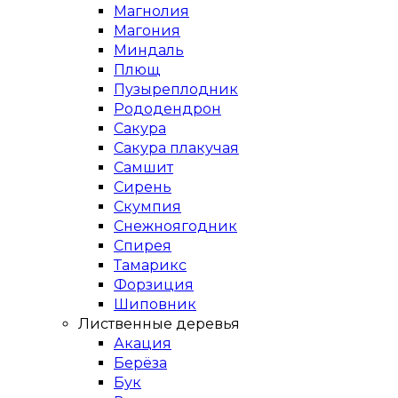
Магнолия
Магония
Миндаль
Плющ
Пузыреплодник
Рододендрон
Сакура
Сакура плакучая
Самшит
Сирень
Скумпия
Снежноягодник
Спирея
Тамарикс
Форзиция
Шиповник
Лиственные деревья
Акация
Берёза
Бук