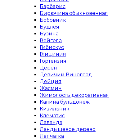
Барбарис
Бирючина обыкновенная
Бобовник
Будлея
Бузина
Вейгела
Гибискус
Глициния
Гортензия
Дёрен
Девичий Виноград
Дейция
Жасмин
Жимолость декоративная
Калина бульдонеж
Кизильник
Клематис
Лаванда
Ландышевое дерево
Лапчатка