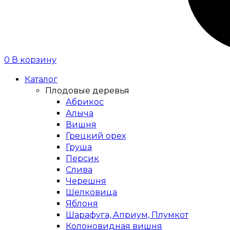
0
В корзину
Каталог
Плодовые деревья
Абрикос
Алыча
Вишня
Грецкий орех
Груша
Персик
Слива
Черешня
Шелковица
Яблоня
Шарафуга, Априум, Плумкот
Колоновидная вишня