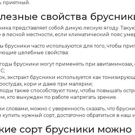
ь приятный.
лезные свойства брусник
ика представляет собой дикую лесную ягоду. Такую 
е в лесной местности, если климатический пояс ум
 брусники часто используются для того, чтобы приг
ующие целебные свойства:
годы брусники могут применять при авитаминозах, 
 С;
ок, экстракт брусники используется как тонизирующ
ростудах, кори и даже при малярии;
лоды также способствуют тому, чтобы повышать остр
ем, кто вынужден по работе напрягать зрение.
 словами, можно с уверенность сказать, что брусник
 купить нужный сорт, достаточно обратиться в наш 
кие сорт брусники можно 