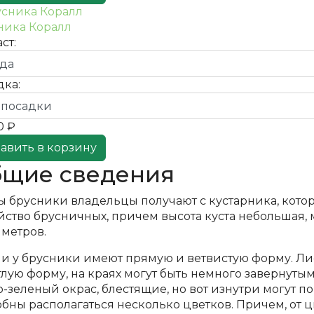
ника Коралл
ст:
дка:
0 ₽
авить в корзину
щие сведения
ы брусники владельцы получают с кустарника, котор
йство брусничных, причем высота куста небольшая, 
иметров.
ли у брусники имеют прямую и ветвистую форму. Ли
лую форму, на краях могут быть немного завернуты
-зеленый окрас, блестящие, но вот изнутри могут п
бны располагаться несколько цветков. Причем, от ц