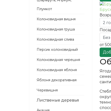
Шарафуга, Априум,
Плумкот
Брус
Возра
Колоновидная вишня
Колоновидная груша
Поса
Колоновидная слива
от
50
Персик колоновидный
Доб
Об
Колоновидная черешня
Колоновидная яблоня
Ягод
семе
Яблоня декоративная
сант
Черевишня
Стеб
округ
Лиственые деревья
темно
спосо
Акация