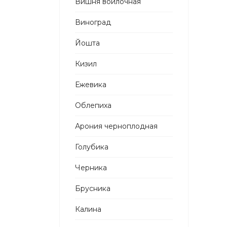
Вишня войлочная
Виноград
Йошта
Кизил
Ежевика
Облепиха
Арония черноплодная
Голубика
Черника
Брусника
Калина