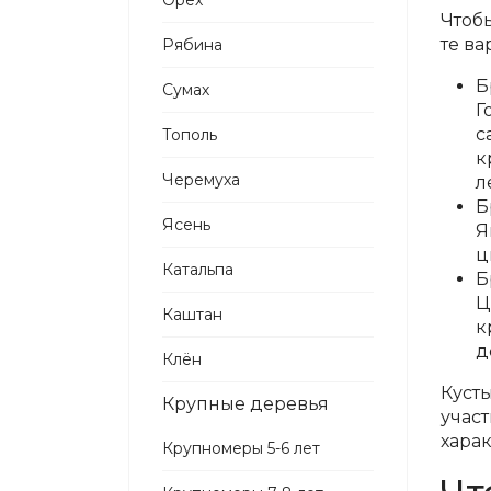
Орех
Чтоб
те ва
Рябина
Б
Сумах
Г
с
Тополь
к
Черемуха
л
Б
Ясень
Я
ц
Катальпа
Б
Ц
Каштан
к
д
Клён
Куст
Крупные деревья
участ
хара
Крупномеры 5-6 лет