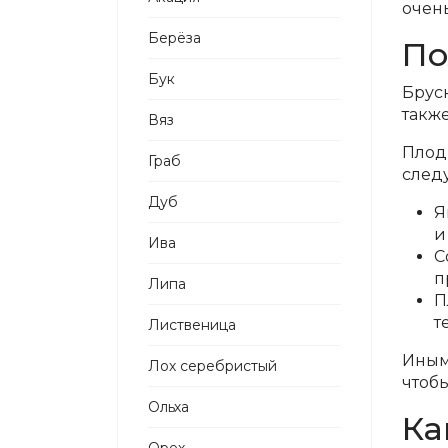
очен
Берёза
По
Бук
Брусн
такж
Вяз
Плоды
Граб
след
Дуб
Я
и
Ива
С
п
Липа
П
т
Лиственица
Иными
Лох серебристый
чтобы
Ольха
Ка