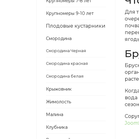
Чт
Крупномеры 7-8 лет
Для т
Крупномеры 9-10 лет
очере
почва
Плодовые кустарники
пере
Смородина
ягоды
Бр
Смородина Черная
Смородина красная
Брусн
орга
Смородина белая
расте
Крыжовник
Когда
вода
Жимолость
сезо
Малина
Copy
Joom
Клубника