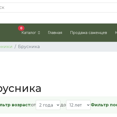
В корзину
0
Каталог
Главная
Продажа саженцев
рники
Брусника
русника
льтр возраст:
от
до
Фильтр по