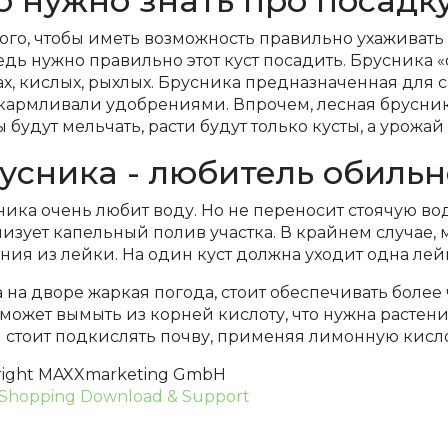
о нужно знать про посадк
ого, чтобы иметь возможность правильно ухаживать 
дь нужно правильно этот куст посадить. Брусника «
х, кислых, рыхлых. Брусника предназначенная для са
кармливали удобрениями. Впрочем, лесная брусника
 будут мельчать, расти будут только кусты, а урожа
усника - любитель обильн
ика очень любит воду. Но не переносит стоячую воду
низует капельный полив участка. В крайнем случае
ния из лейки. На один куст должна уходит одна лей
 на дворе жаркая погода, стоит обеспечивать более 
 может вымыть из корней кислоту, что нужна растен
н стоит подкислять почву, применяя лимонную кисло
right MAXXmarketing GmbH
Shopping Download & Support