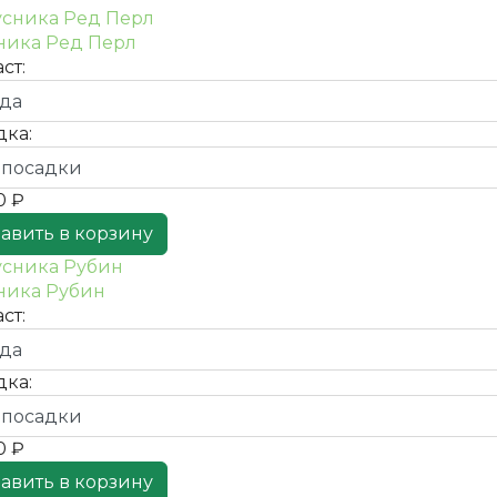
ника Ред Перл
ст:
дка:
0 ₽
авить в корзину
ника Рубин
ст:
дка:
0 ₽
авить в корзину