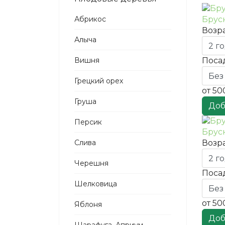
Абрикос
Брус
Возра
Алыча
Вишня
Поса
Грецкий орех
от
50
Груша
Доб
Персик
Брус
Слива
Возра
Черешня
Поса
Шелковица
от
50
Яблоня
Доб