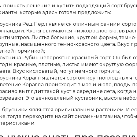
ы принять решение и купить подходящий сорт брусни
рианты, которые здесь готовы предложить:
русника Ред Перл является отличным ранним сорто
олландии. Кусты отличаются низкорослостью, вырас
антиметров. Листья большие, круглой формы, темно-
рупные, насыщенного темно-красного цвета. Вкус п
егкой горчинкой;
русника Рубин невероятно красивый сорт. Он был 
годы красные, плотные, листья имеют округлую фор
вета. Вкус кисловатый, могут немного горчить;
русника Коралл является сортом крупноплодных яго
ветение Коралла происходит в мае и июле, плоды по
расиво выглядит такой куст в середине лета, когда 
озревают. Это вечнозеленый кустарник, высота небо
ы брусники являются оригинальным растением. И ес
ке, тогда переходите на сайт онлайн-магазина, что
ктеристиками.