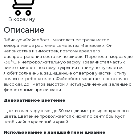
В корзину
Описание
Гибискус «Файербол» - многолетнее травянистое
декоративное растение семейства Мальвовых. Он
неприхотлив и зимостоек, поэтому ареал его
распространения достаточно широк. Переносит морозы до
0
-30
С, и непродолжительную засуху. Травянистая часть к
зиме отмирает, поэтому в укрытии на зиму не нуждается.
Любит солнечные, защищенные от ветров участки. К типу
почвы нетребователен. Файербол вырастает достаточно
высоким, до 1 метра высотой. Листья удлиненные, зеленые с
фиолетовыми прожилками.
Декоративное цветение
Цветы очень крупные, до 30 см в диаметре, ярко-красного
цвета. Цветение продолжается с июня по сентябрь. Куст
необычайно красивый и яркий.
Использование в ландшафтном дизайне