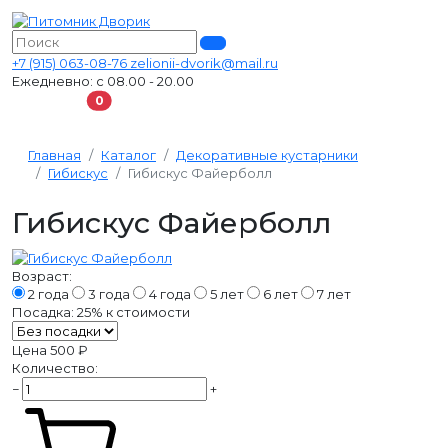
+7 (915) 063-08-76
zelionii-dvorik@mail.ru
Ежедневно: с 08.00 - 20.00
В корзину
0
Главная
Каталог
Декоративные кустарники
Гибискус
Гибискус Файерболл
Гибискус Файерболл
Возраст:
2 года
3 года
4 года
5 лет
6 лет
7 лет
Посадка:
25%
к стоимости
Цена
500 ₽
Количество:
−
+