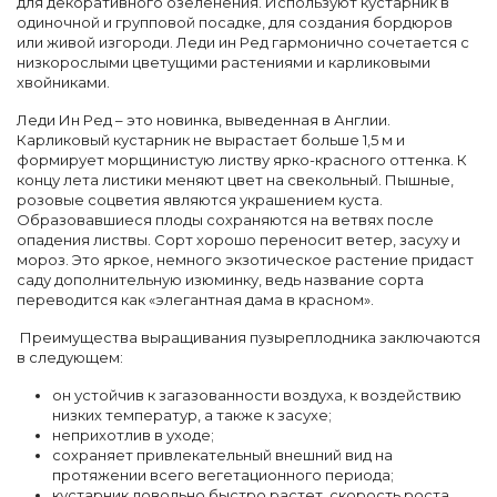
для декоративного озеленения. Используют кустарник в
одиночной и групповой посадке, для создания бордюров
или живой изгороди. Леди ин Ред гармонично сочетается с
низкорослыми цветущими растениями и карликовыми
хвойниками.
Леди Ин Ред – это новинка, выведенная в Англии.
Карликовый кустарник не вырастает больше 1,5 м и
формирует морщинистую листву ярко-красного оттенка. К
концу лета листики меняют цвет на свекольный. Пышные,
розовые соцветия являются украшением куста.
Образовавшиеся плоды сохраняются на ветвях после
опадения листвы. Сорт хорошо переносит ветер, засуху и
мороз. Это яркое, немного экзотическое растение придаст
саду дополнительную изюминку, ведь название сорта
переводится как «элегантная дама в красном».
Преимущества выращивания пузыреплодника заключаются
в следующем:
он устойчив к загазованности воздуха, к воздействию
низких температур, а также к засухе;
неприхотлив в уходе;
сохраняет привлекательный внешний вид на
протяжении всего вегетационного периода;
кустарник довольно быстро растет, скорость роста