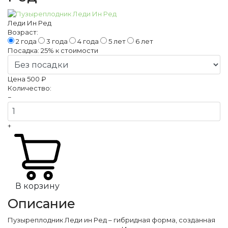
Леди Ин Ред
Возраст:
2 года
3 года
4 года
5 лет
6 лет
Посадка:
25%
к стоимости
Цена
500 ₽
Количество:
−
+
В корзину
Описание
Пузыреплодник Леди ин Ред – гибридная форма, созданная