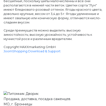
бесшипный, поскольку шипы малочисленны и все они
располагаются в нижней части веток. Цветки сорта "Луч"
имеют бледновато-розовый оттенок. Ягоды красного цвета,
довольно крупные, весом от 3,4 до 5 г. Ягоды удлиненные и
имеют овальную или коническую форму, отличаются кисло-
сладким вкусом.
Среди преимуществ можно выделить: высокую
зимостойкость; высокую урожайность; устойчивость к
мучнистой росе и различным вредителям.
Copyright MAXXmarketing GmbH
JoomShopping Download & Support
Продажа, доставка, посадка саженцев.
МО, г. Бронницы