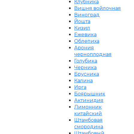
Клубника
Вишня войлочная
Виноград
Йошта
Кизил
Ежевика
Облепиха
Арония
черноплодная
Голубика
Черника
Брусника
Калина
Ирга
Боярышник
Актинидия
Лимонник
китайский
Штамбовая
смородина
Штамбовый