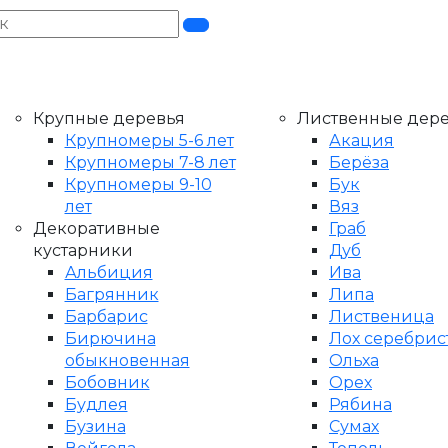
Крупные деревья
Лиственные дер
Крупномеры 5-6 лет
Акация
Крупномеры 7-8 лет
Берёза
Крупномеры 9-10
Бук
лет
Вяз
Декоративные
Граб
кустарники
Дуб
Альбиция
Ива
Багрянник
Липа
Барбарис
Лиственица
Бирючина
Лох серебри
обыкновенная
Ольха
Бобовник
Орех
Будлея
Рябина
Бузина
Сумах