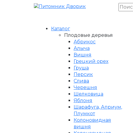
Каталог
Плодовые деревья
Абрикос
Алыча
Вишня
Грецкий орех
Груша
Персик
Слива
Черешня
Шелковица
Яблоня
Шарафуга, Априум,
Плумкот
Колоновидная
вишня