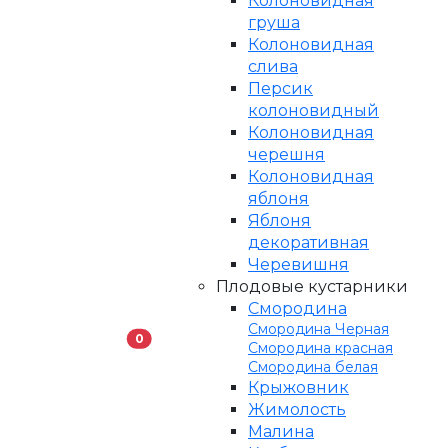
Колоновидная
груша
Колоновидная
слива
Персик
колоновидный
Колоновидная
черешня
Колоновидная
яблоня
Яблоня
декоративная
Черевишня
Плодовые кустарники
Смородина
Смородина Черная
В корзину
0
Смородина красная
Смородина белая
Крыжовник
Жимолость
Малина