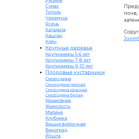
Рябина
Предп
Сумах
Тополь
почв,
Черемуха
затен
Ясень
Катальпа
Copyr
Каштан
JoomS
Клён
Крупные деревья
Крупномеры 5-6 лет
Крупномеры 7-8 лет
Крупномеры 9-10 лет
Плодовые кустарники
Смородина
Смородина Черная
Смородина красная
Смородина белая
Крыжовник
Жимолость
Малина
Клубника
Вишня войлочная
Виноград
Йошта