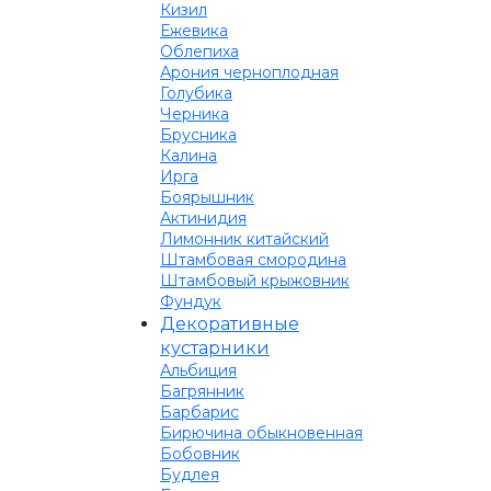
Кизил
Ежевика
Облепиха
Арония черноплодная
Голубика
Черника
Брусника
Калина
Ирга
Боярышник
Актинидия
Лимонник китайский
Штамбовая смородина
Штамбовый крыжовник
Фундук
Декоративные
кустарники
Альбиция
Багрянник
Барбарис
Бирючина обыкновенная
Бобовник
Будлея