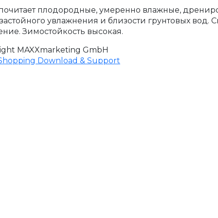
очитает плодородные, умеренно влажные, дрениро
 застойного увлажнения и близости грунтовых вод. 
ение. Зимостойкость высокая.
ight MAXXmarketing GmbH
hopping Download & Support