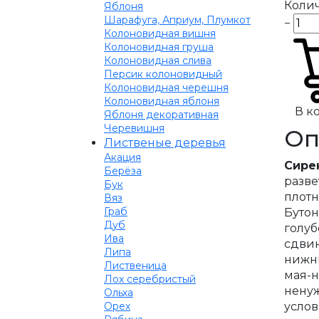
Колич
Яблоня
Шарафуга, Априум, Плумкот
−
Колоновидная вишня
Колоновидная груша
Колоновидная слива
Персик колоновидный
Колоновидная черешня
Колоновидная яблоня
В к
Яблоня декоративная
Черевишня
Оп
Лиственые деревья
Акация
Сире
Берёза
разве
Бук
плотн
Вяз
Граб
Бутон
Дуб
голуб
Ива
сдвин
Липа
нижни
Лиственица
мая-н
Лох серебристый
ненуж
Ольха
услов
Орех