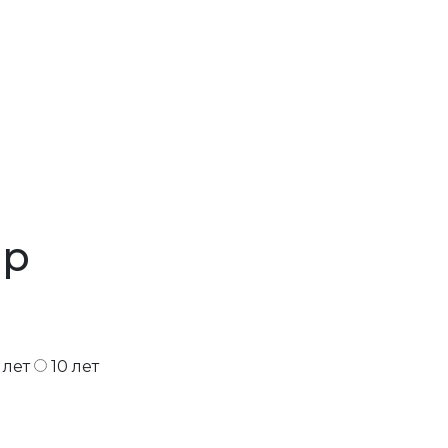
ер
 лет
10 лет