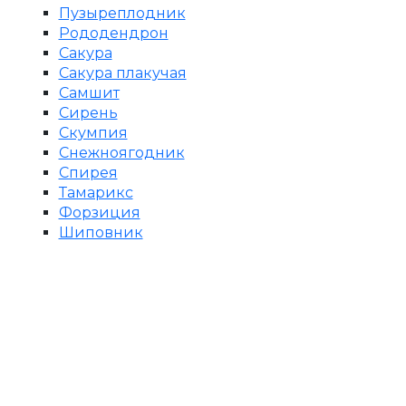
Пузыреплодник
Рододендрон
Сакура
Сакура плакучая
Самшит
Сирень
Скумпия
Снежноягодник
Спирея
Тамарикс
Форзиция
Шиповник