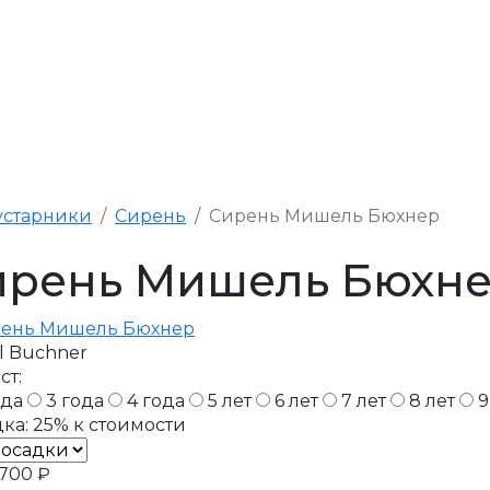
устарники
Сирень
Сирень Мишель Бюхнер
ирень Мишель Бюхн
l Buchner
ст:
ода
3 года
4 года
5 лет
6 лет
7 лет
8 лет
9
ка:
25%
к стоимости
700 ₽