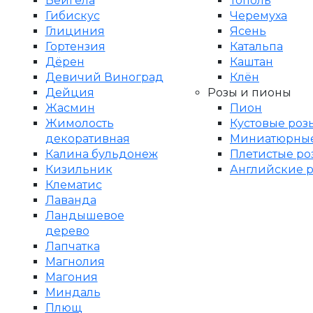
Вейгела
Тополь
Гибискус
Черемуха
Глициния
Ясень
Гортензия
Катальпа
Дёрен
Каштан
Девичий Виноград
Клён
Дейция
Розы и пионы
Жасмин
Пион
Жимолость
Кустовые роз
декоративная
Миниатюрные
Калина бульдонеж
Плетистые ро
Кизильник
Английские 
Клематис
Лаванда
Ландышевое
дерево
Лапчатка
Магнолия
Магония
Миндаль
Плющ