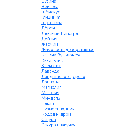
Бузина
Вейгела
Гибискус
Глициния
Гортензия
Дёрен
Девичий Виноград
Дейция
Жасмин
Жимолость декоративная
Калина бульдонеж
Кизильник
Клематис
Лаванда
Ландышевое дерево
Лапчатка
Магнолия
Магония
Миндаль
Плющ
Пузыреплодник
Рододендрон
Сакура
Сакура плакучая