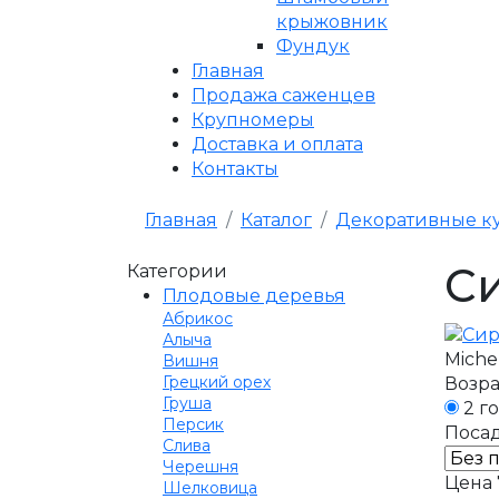
крыжовник
Фундук
Главная
Продажа саженцев
Крупномеры
Доставка и оплата
Контакты
Главная
Каталог
Декоративные к
С
Категории
Плодовые деревья
Абрикос
Алыча
Miche
Вишня
Грецкий орех
Возра
Груша
2 г
Персик
Посад
Слива
Черешня
Цена
Шелковица