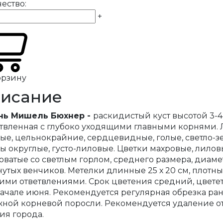
ество:
+
орзину
исание
нь Мишель Бюхнер -
раскидистый куст высотой 3-4
твленная с глубоко уходящими главными корнями. 
ые, цельнокрайние, сердцевидные, голые, светло-з
ы округлые, густо-лиловые. Цветки махровые, лилов
оватые со светлым горлом, среднего размера, диаметро
утых венчиков. Метелки длинные 25 х 20 см, плот
ми ответвлениями. Срок цветения средний, цвете
ачале июня. Рекомендуется регулярная обрезка ран
ной корневой поросли. Рекомендуется удаление о
ия города.