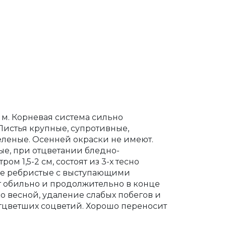
 м. Корневая система сильно
Листья крупные, супротивные,
еленые. Осенней окраски не имеют.
ые, при отцветании бледно-
м 1,5-2 см, состоят из 3-х тесно
ные ребристые с выступающими
т обильно и продолжительно в конце
о весной, удаление слабых побегов и
тцветших соцветий. Хорошо переносит