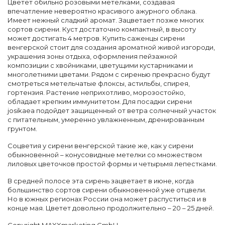
Цветет обильно розовыми метелками, создавая
впечатление невероятно красивого ажурного облака.
Имеет нежный сладкий аромат. Зацветает позже многих
сортов сирени. Куст достаточно компактный, в высоту
может достигать 4 метров. Купить саженцы сирени
венгерской стоит для создания ароматной живой изгороди,
украшения зоны отдыха, оформления пейзажной
композиции с хвойниками, цветущими кустарниками и
многолетними цветами. Рядом с сиренью прекрасно будут
смотреться метельчатые флоксы, астильбы, спирея,
гортензия. Растение неприхотливо, морозостойко,
обладает крепким иммунитетом. Для посадки сирени
josikaea подойдет защищенный от ветра солнечный участок
с питательным, умеренно увлажненным, дренированным
грунтом.
Соцветия у сирени венгерской такие же, как у сирени
обыкновенной – конусовидные метелки со множеством
лиловых цветочков простой формы и четырьмя лепестками.
В средней полосе эта сирень зацветает в июне, когда
большинство сортов сирени обыкновенной уже отцвели.
Но в южных регионах России она может распуститься и в
конце мая. Цветет довольно продолжительно – 20 – 25 дней.