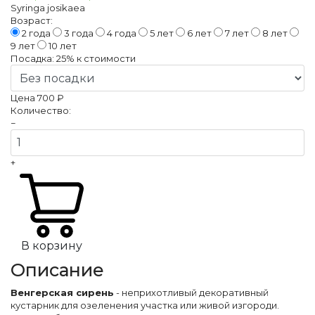
Syringa josikaea
Возраст:
2 года
3 года
4 года
5 лет
6 лет
7 лет
8 лет
9 лет
10 лет
Посадка:
25%
к стоимости
Цена
700 ₽
Количество:
−
+
В корзину
Описание
Венгерская сирень
- неприхотливый декоративный
кустарник для озеленения участка или живой изгороди.