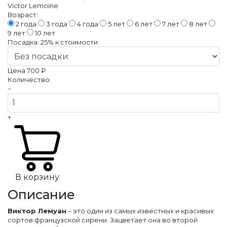
Victor Lemoine
Возраст:
2 года
3 года
4 года
5 лет
6 лет
7 лет
8 лет
9 лет
10 лет
Посадка:
25%
к стоимости
Цена
700 ₽
Количество:
−
+
В корзину
Описание
Виктор Лемуан
– это один из самых известных и красивых
сортов французской сирени. Зацветает она во второй