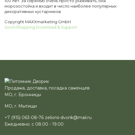
100 лет. За сиренью очень просто ухаживать, она
морозостойка и входит в число наиболее популярных
декоративных кустарников.
Copyright MAXXmarketing GmbH
JoomShopping Download & Support
Продажа, доставка, посадка саженцев.
МО, г. Бронницы
МО, г. Мытищи
+7 (915) 063-08-76
zelionii-dvorik@mail.ru
Ежедневно: с 08.00 - 19.00