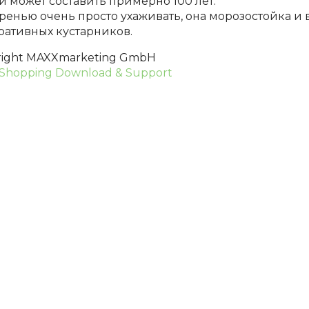
и может составить примерно 100 лет.
иренью очень просто ухаживать, она морозостойка и
ративных кустарников.
right MAXXmarketing GmbH
Shopping Download & Support