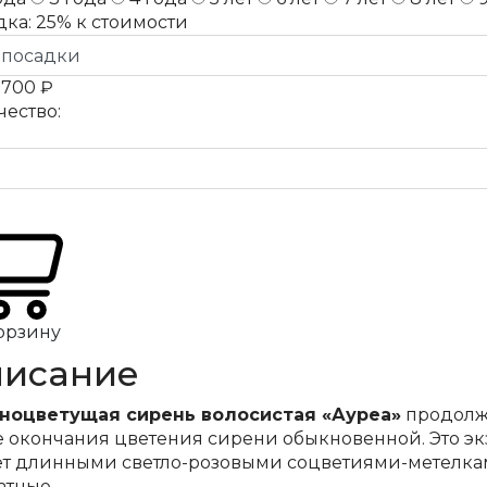
дка:
25%
к стоимости
а
700 ₽
чество:
орзину
исание
ноцветущая сирень волосистая «Ауреа»
продолжи
е окончания цветения сирени обыкновенной. Это эк
ет длинными светло-розовыми соцветиями-метелка
атные.