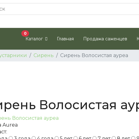
В корзину
0
Каталог
Главная
Продажа саженцев
устарники
Сирень
Сирень Волосистая ауреа
ирень Волосистая ау
sa Aurea
ст:
ода
3 года
4 года
5 лет
6 лет
7 лет
8 лет