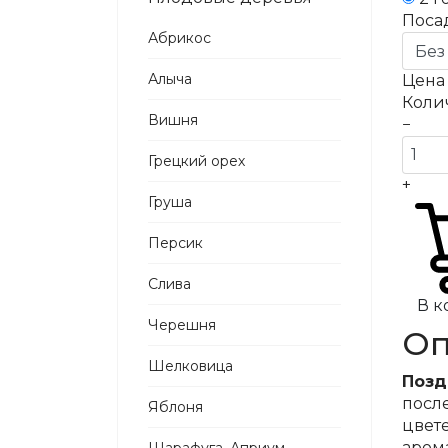
Поса
Абрикос
Алыча
Цен
Коли
Вишня
−
Грецкий орех
+
Груша
Персик
Слива
В к
Черешня
Оп
Шелковица
Позд
посл
Яблоня
цвет
аром