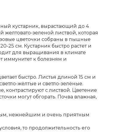
дный кустарник, вырастающий до 4
й желтовато-зеленой листвой, которая
озовые цветочки собраны в пышные
0-25 см. Кустарник быстро растет и
ходит для выращивания в климате
т иммунитет к болезням и
цветает быстро. Листья длиной 15 см и
светло-жёлтые и светло-зелёные.
, контрастируют с листвой. Цветение
сточки могут обгорать. Почва влажная,
мым, нежнейшим и очень приятным
словия, то продолжительность его