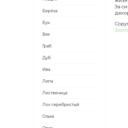
жизн
За с
Берёза
деко
Бук
Copy
Joom
Вяз
Граб
Дуб
Ива
Липа
Лиственица
Лох серебристый
Ольха