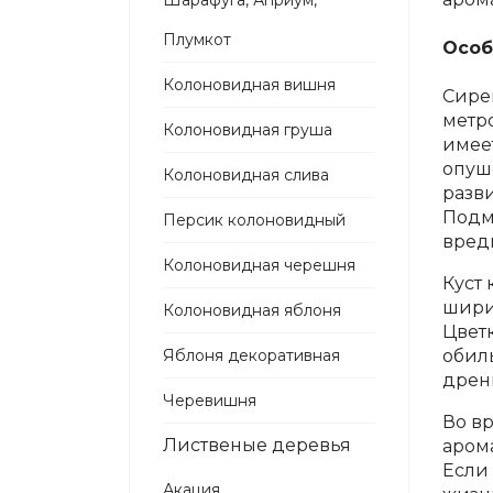
Шарафуга, Априум,
Плумкот
Особ
Колоновидная вишня
Сире
метр
Колоновидная груша
имее
опуше
Колоновидная слива
разв
Подм
Персик колоновидный
вред
Колоновидная черешня
Куст 
ширин
Колоновидная яблоня
Цвет
Яблоня декоративная
обиль
дрени
Черевишня
Во в
Лиственые деревья
аром
Если
Акация