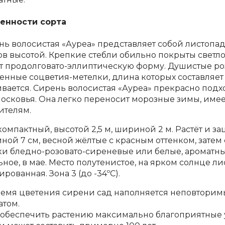
енности сорта
нь волосистая «Ауреа» представляет собой листопа
ов высотой. Крепкие стебли обильно покрыты светло
т продолговато-эллиптическую форму. Душистые р
нные соцветия-метелки, длина которых составляет 2
ивается. Сирень волосистая «Ауреа» прекрасно под
осковья. Она легко переносит морозные зимы, имее
ителям.
компактный, высотой 2,5 м, шириной 2 м. Растёт и за
ой 7 см, весной жёлтые с красным оттенком, затем 
ки бледно-розовато-сиреневые или белые, ароматные
ное, в мае. Место полутенистое, на ярком солнце ли
рованная. Зона 3 (до -34ºС).
ремя цветения сирени сад наполняется неповтори
атом.
 обеспечить растению максимально благоприятные у