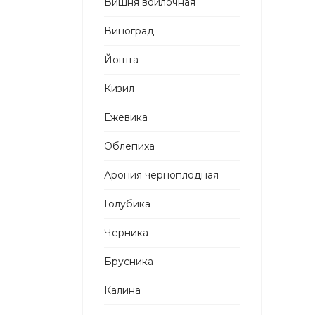
Вишня войлочная
Виноград
Йошта
Кизил
Ежевика
Облепиха
Арония черноплодная
Голубика
Черника
Брусника
Калина