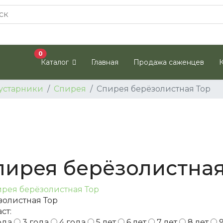
В корзину
0
Каталог
Главная
Продажа саженцев
устарники
Спирея
Спирея берёзолистная Тор
пирея берёзолистная
золистная Тор
ст:
ода
3 года
4 года
5 лет
6 лет
7 лет
8 лет