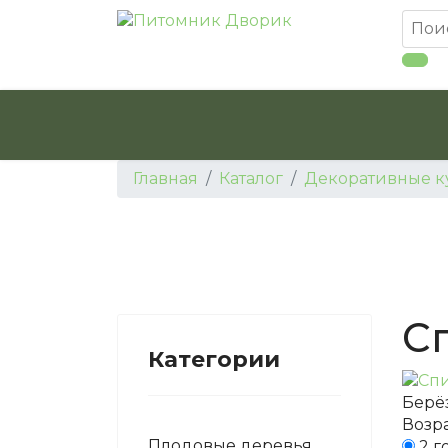
Главная
Каталог
Декоративные к
С
Категории
Берё
Возра
Плодовые деревья
2 г