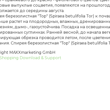
овые выпуклые соцветия, появляются на прошлогодн
олжается до середины августа.
я березолистная "Тор" (Spiraea betulifolia Tor) к поч
учше растет на плодородных, влажных, дренированны
езням, дымо-, газоустойчива. Посадка на освещенных
рованных суглинках. Ранней весной, до начала вег
ирующая обрезка проводится летом, после цветения
ния. Спирея березолистная "Тор" (Spiraea betulifolia
right MAXXmarketing GmbH
Shopping Download & Support