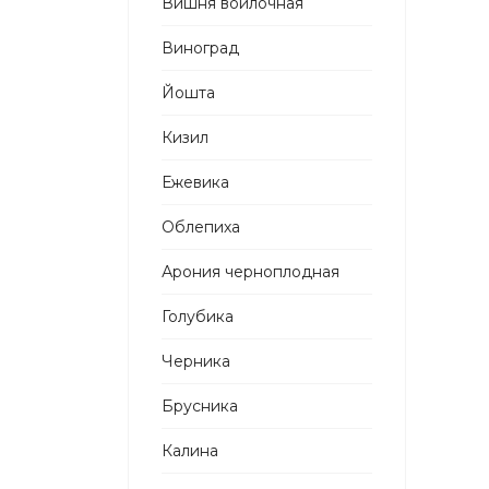
Вишня войлочная
Виноград
Йошта
Кизил
Ежевика
Облепиха
Арония черноплодная
Голубика
Черника
Брусника
Калина