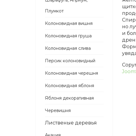
Шарафуга, Априум,
щитк
Плумкот
прод
Спире
Колоновидная вишня
но л
и бол
Колоновидная груша
дрени
Форм
Колоновидная слива
увяда
Персик колоновидный
Copy
Joom
Колоновидная черешня
Колоновидная яблоня
Яблоня декоративная
Черевишня
Лиственые деревья
Акация