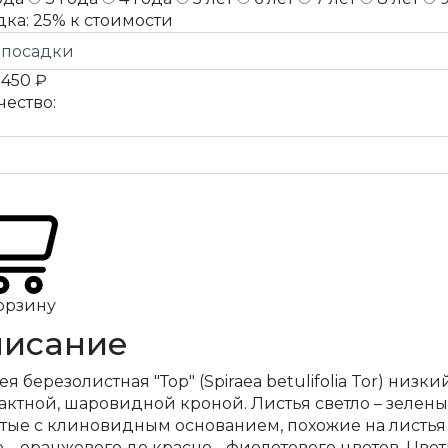
дка:
25%
к стоимости
а
450 ₽
чество:
орзину
исание
я березолистная "Тор" (Spiraea betulifolia Tor) низки
актной, шаровидной кроной. Листья светло – зелены
атые с клиновидным основанием, похожие на листья 
 – оранжевого до красно - фиолетового цветов. Цве