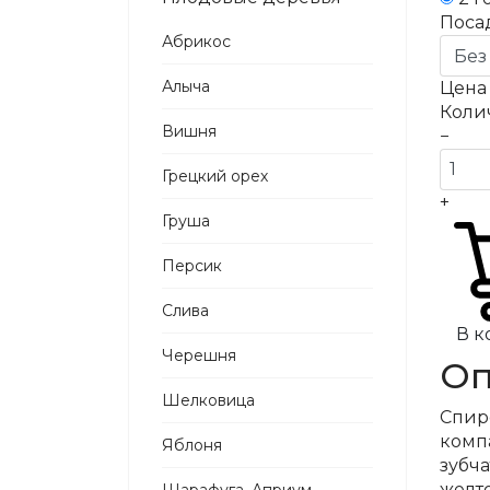
Поса
Абрикос
Алыча
Цен
Коли
Вишня
−
Грецкий орех
+
Груша
Персик
Слива
В к
Черешня
Оп
Шелковица
Спире
комп
Яблоня
зубч
желто