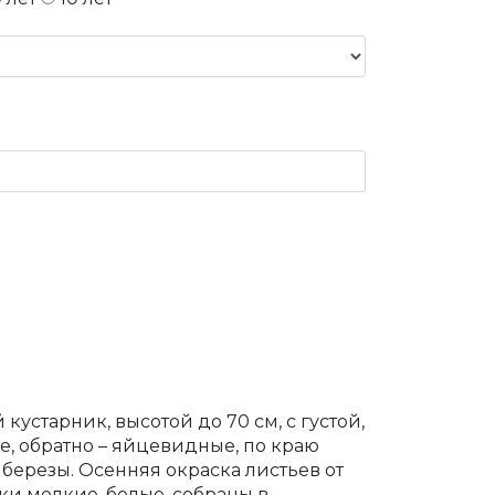
й кустарник, высотой до 70 см, с густой,
е, обратно – яйцевидные, по краю
березы. Осенняя окраска листьев от
тки мелкие, белые, собраны в