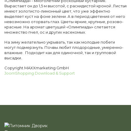
«Олимпиада» - многолетний роскошный кустарник.
Вырастает он до 1,5 м высотой, с раскидистой кроной. Листья
имеют золотисто-лимонный цвет, что уже эффектно
выделяет куст на фоне зелени. А в период цветения от него
невозможно оторвать глаз. Цветы яркие, крупные, розово-
красные. На аромат цветущей «Олимпиады» слетается
множество пчел, ос и других насекомых.
На зиму желательно укрывать, так как молодые побеги
могут подмерзнуть. Почвы любит плодородные, умеренно-
влажные. Подходит как для одиночной, так и групповой
высадки.
Copyright MAXXmarketing GmbH
JoomShopping Download & Support