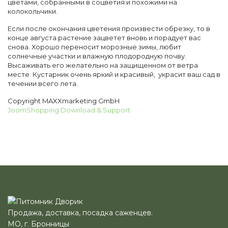
цветами, собранными в соцветия и похожими на
колокольчики.
Если после окончания цветения произвести обрезку, то в
конце августа растение зацветет вновь и порадует вас
снова. Хорошо переносит морозные зимы, любит
солнечные участки и влажную плодородную почву.
Высаживать его желательно на защищенном от ветра
месте. Кустарник очень яркий и красивый, украсит ваш сад в
течении всего лета.
Copyright MAXXmarketing GmbH
JoomShopping Download & Support
Продажа, доставка, посадка саженцев.
МО, г. Бронницы