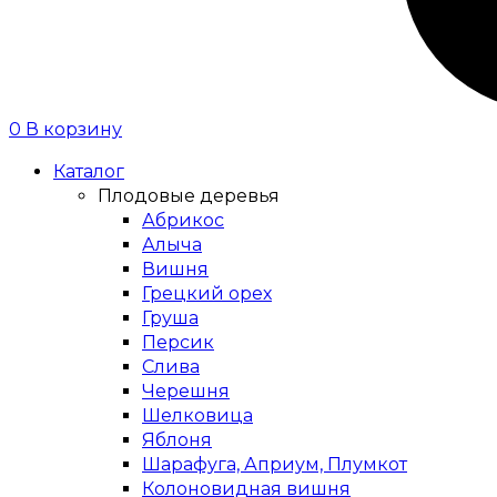
0
В корзину
Каталог
Плодовые деревья
Абрикос
Алыча
Вишня
Грецкий орех
Груша
Персик
Слива
Черешня
Шелковица
Яблоня
Шарафуга, Априум, Плумкот
Колоновидная вишня