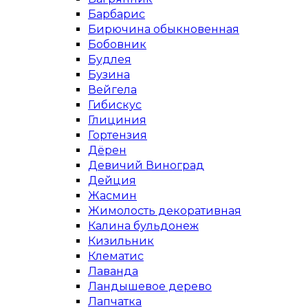
Барбарис
Бирючина обыкновенная
Бобовник
Будлея
Бузина
Вейгела
Гибискус
Глициния
Гортензия
Дёрен
Девичий Виноград
Дейция
Жасмин
Жимолость декоративная
Калина бульдонеж
Кизильник
Клематис
Лаванда
Ландышевое дерево
Лапчатка