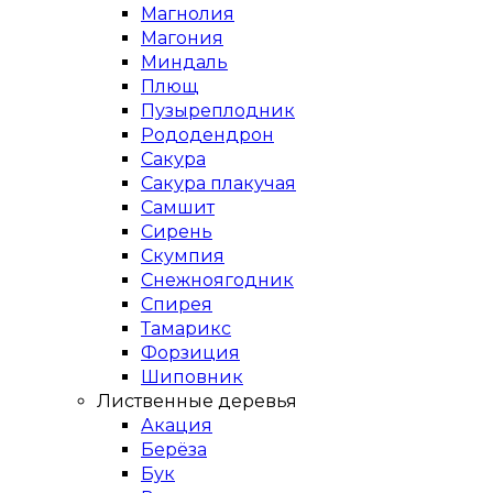
Магнолия
Магония
Миндаль
Плющ
Пузыреплодник
Рододендрон
Сакура
Сакура плакучая
Самшит
Сирень
Скумпия
Снежноягодник
Спирея
Тамарикс
Форзиция
Шиповник
Лиственные деревья
Акация
Берёза
Бук