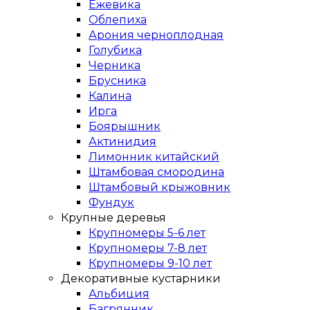
Ежевика
Облепиха
Арония черноплодная
Голубика
Черника
Брусника
Калина
Ирга
Боярышник
Актинидия
Лимонник китайский
Штамбовая смородина
Штамбовый крыжовник
Фундук
Крупные деревья
Крупномеры 5-6 лет
Крупномеры 7-8 лет
Крупномеры 9-10 лет
Декоративные кустарники
Альбиция
Багрянник