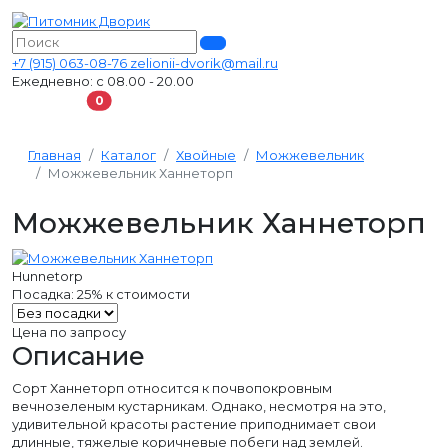
+7 (915) 063-08-76
zelionii-dvorik@mail.ru
Ежедневно: с 08.00 - 20.00
В корзину
0
Главная
Каталог
Хвойные
Можжевельник
Можжевельник Ханнеторп
Можжевельник Ханнеторп
Hunnetorp
Посадка:
25%
к стоимости
Цена по запросу
Описание
Сорт Ханнеторп относится к почвопокровным
вечнозеленым кустарникам. Однако, несмотря на это,
удивительной красоты растение приподнимает свои
длинные, тяжелые коричневые побеги над землей.