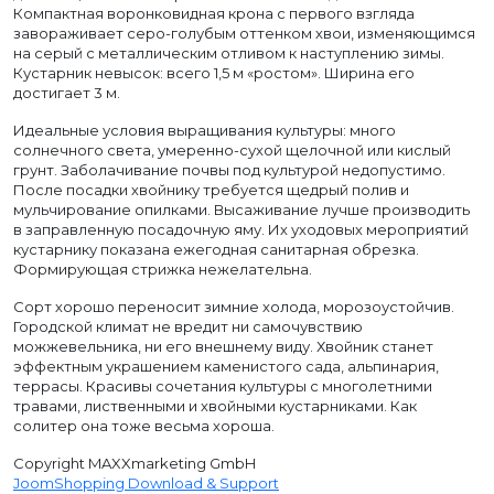
Компактная воронковидная крона с первого взгляда
завораживает серо-голубым оттенком хвои, изменяющимся
на серый с металлическим отливом к наступлению зимы.
Кустарник невысок: всего 1,5 м «ростом». Ширина его
достигает 3 м.
Идеальные условия выращивания культуры: много
солнечного света, умеренно-сухой щелочной или кислый
грунт. Заболачивание почвы под культурой недопустимо.
После посадки хвойнику требуется щедрый полив и
мульчирование опилками. Высаживание лучше производить
в заправленную посадочную яму. Их уходовых мероприятий
кустарнику показана ежегодная санитарная обрезка.
Формирующая стрижка нежелательна.
Сорт хорошо переносит зимние холода, морозоустойчив.
Городской климат не вредит ни самочувствию
можжевельника, ни его внешнему виду. Хвойник станет
эффектным украшением каменистого сада, альпинария,
террасы. Красивы сочетания культуры с многолетними
травами, лиственными и хвойными кустарниками. Как
солитер она тоже весьма хороша.
Copyright MAXXmarketing GmbH
JoomShopping Download & Support