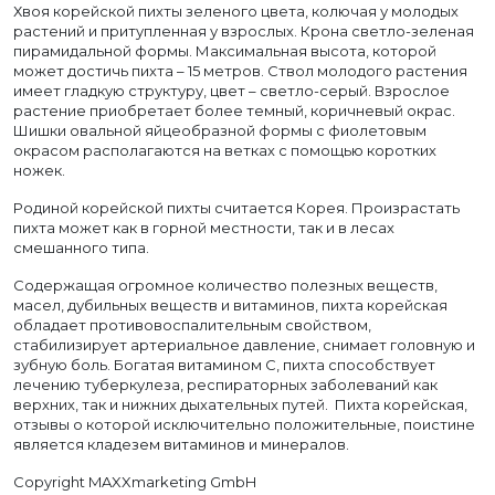
Хвоя корейской пихты зеленого цвета, колючая у молодых
растений и притупленная у взрослых. Крона светло-зеленая
пирамидальной формы. Максимальная высота, которой
может достичь пихта – 15 метров. Ствол молодого растения
имеет гладкую структуру, цвет – светло-серый. Взрослое
растение приобретает более темный, коричневый окрас.
Шишки овальной яйцеобразной формы с фиолетовым
окрасом располагаются на ветках с помощью коротких
ножек.
Родиной корейской пихты считается Корея. Произрастать
пихта может как в горной местности, так и в лесах
смешанного типа.
Содержащая огромное количество полезных веществ,
масел, дубильных веществ и витаминов, пихта корейская
обладает противовоспалительным свойством,
стабилизирует артериальное давление, снимает головную и
зубную боль. Богатая витамином С, пихта способствует
лечению туберкулеза, респираторных заболеваний как
верхних, так и нижних дыхательных путей. Пихта корейская,
отзывы о которой исключительно положительные, поистине
является кладезем витаминов и минералов.
Copyright MAXXmarketing GmbH