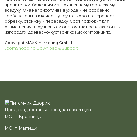
вредителям, болезням и загрязненному городскому
воздуху. Она неприхотлива в уходе и не особенно
требовательна к качеству грунта, хорошо переносит
обрезку, стрижку и пересадку. Сорт подходит для
размещения в групповых и одиночных посадках, живых
изгородях, древесно-кустарниковых композициях.
Copyright MAXXmarketing GmbH
JoomShopping Download & Support
Продажа, доставка, посадка саженцев.
МО, г. Бронницы
МО, г. Мытищи