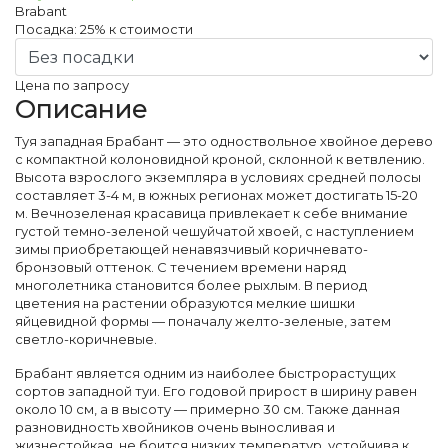
Brabant
Посадка:
25%
к стоимости
Цена по запросу
Описание
Туя западная Брабант — это одноствольное хвойное дерево
с компактной колоновидной кроной, склонной к ветвлению.
Высота взрослого экземпляра в условиях средней полосы
составляет 3-4 м, в южных регионах может достигать 15-20
м. Вечнозеленая красавица привлекает к себе внимание
густой темно-зеленой чешуйчатой хвоей, с наступлением
зимы приобретающей ненавязчивый коричневато-
бронзовый оттенок. С течением времени наряд
многолетника становится более рыхлым. В период
цветения на растении образуются мелкие шишки
яйцевидной формы — поначалу желто-зеленые, затем
светло-коричневые.
Брабант является одним из наиболее быстрорастущих
сортов западной туи. Его годовой прирост в ширину равен
около 10 см, а в высоту — примерно 30 см. Также данная
разновидность хвойников очень выносливая и
жизнестойкая, не боится низких температур, устойчива к