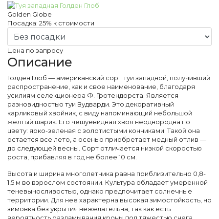
Golden Globe
Посадка:
25%
к стоимости
Цена по запросу
Описание
Голден Глоб — американский сорт туи западной, получивший
распространение, как и свое наименование, благодаря
усилиям селекционера Ф. Гротендорста. Является
разновидностью туи Вудварди. Это декоративный
карликовый хвойник, с виду напоминающий небольшой
желтый шарик. Его чешуевидная хвоя неоднородна по
цвету: ярко-зеленая с золотистыми кончиками. Такой она
остается все лето, а осенью приобретает медный отлив —
до следующей весны. Сорт отличается низкой скоростью
роста, прибавляя в год не более 10 см.
Высота и ширина многолетника равна приблизительно 0,8-
1,5 м во взрослом состоянии. Культура обладает умеренной
теневыносливостью, однако предпочитает солнечные
территории. Для нее характерна высокая зимостойкость, но
зимовка без укрытия нежелательна, так как есть
вероятность разламывания кроны под тяжестью снега.