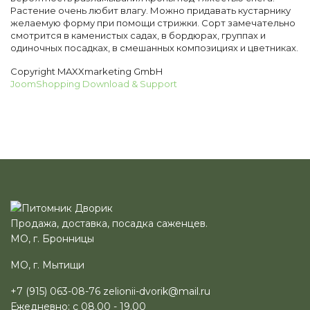
Растение очень любит влагу. Можно придавать кустарнику
желаемую форму при помощи стрижки. Сорт замечательно
смотрится в каменистых садах, в бордюрах, группах и
одиночных посадках, в смешанных композициях и цветниках.
Copyright MAXXmarketing GmbH
JoomShopping Download & Support
Продажа, доставка, посадка саженцев.
МО, г. Бронницы
МО, г. Мытищи
+7 (915) 063-08-76
zelionii-dvorik@mail.ru
Ежедневно: с 08.00 - 19.00