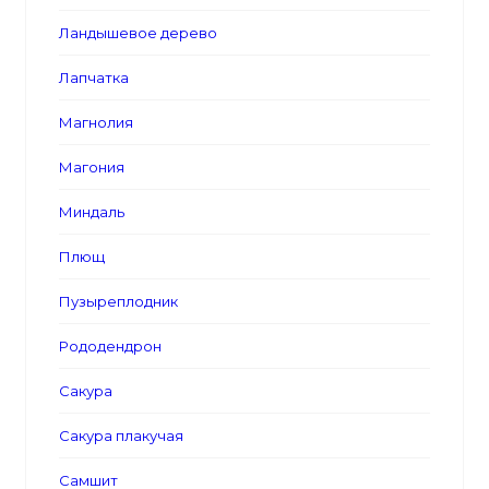
Ландышевое дерево
Лапчатка
Магнолия
Магония
Миндаль
Плющ
Пузыреплодник
Рододендрон
Сакура
Сакура плакучая
Самшит