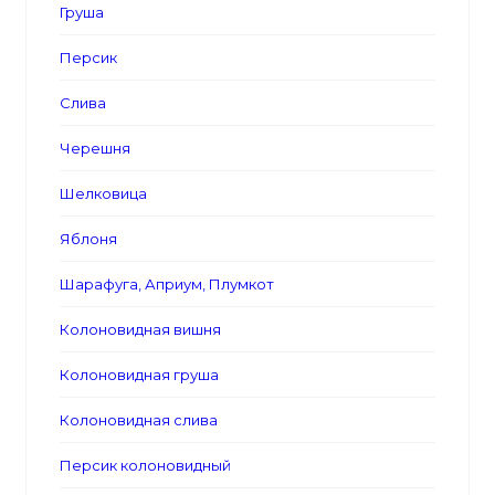
Груша
Персик
Слива
Черешня
Шелковица
Яблоня
Шарафуга, Априум, Плумкот
Колоновидная вишня
Колоновидная груша
Колоновидная слива
Персик колоновидный