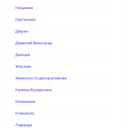
Глициния
Гортензия
Дёрен
Девичий Виноград
Дейция
Жасмин
Жимолость декоративная
Калина бульдонеж
Кизильник
Клематис
Лаванда