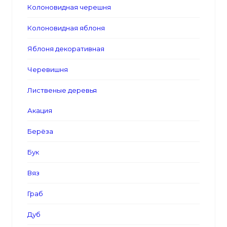
Колоновидная черешня
Колоновидная яблоня
Яблоня декоративная
Черевишня
Лиственые деревья
Акация
Берёза
Бук
Вяз
Граб
Дуб