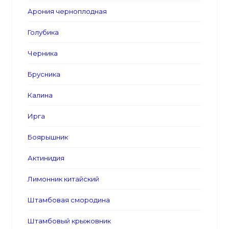
Арония черноплодная
Голубика
Черника
Брусника
Калина
Ирга
Боярышник
Актинидия
Лимонник китайский
Штамбовая смородина
Штамбовый крыжовник