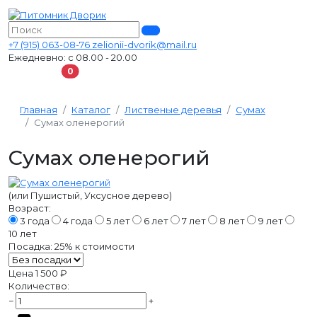
+7 (915) 063-08-76
zelionii-dvorik@mail.ru
Ежедневно: с 08.00 - 20.00
В корзину
0
Главная
Каталог
Лиственые деревья
Сумах
Сумах оленерогий
Сумах оленерогий
(или Пушистый, Уксусное дерево)
Возраст:
3 года
4 года
5 лет
6 лет
7 лет
8 лет
9 лет
10 лет
Посадка:
25%
к стоимости
Цена
1 500 ₽
Количество:
−
+