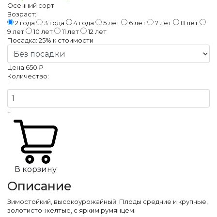
Осенний сорт
Возраст:
2 года
3 года
4 года
5 лет
6 лет
7 лет
8 лет
9 лет
10 лет
11 лет
12 лет
Посадка:
25%
к стоимости
Цена
650 ₽
Количество:
−
+
В корзину
Описание
Зимостойкий, высокоурожайный. Плоды средние и крупные,
золотисто-желтые, с ярким румянцем.