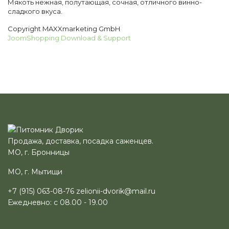
Мякоть нежная, полутающая, сочная, отличного винно-
сладкого вкуса.
Copyright MAXXmarketing GmbH
JoomShopping Download & Support
Продажа, доставка, посадка саженцев.
МО, г. Бронницы
МО, г. Мытищи
+7 (915) 063-08-76
zelionii-dvorik@mail.ru
Ежедневно: с 08.00 - 19.00