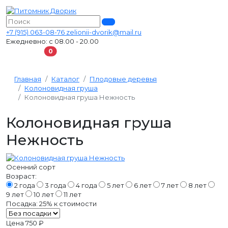
+7 (915) 063-08-76
zelionii-dvorik@mail.ru
Ежедневно: с 08.00 - 20.00
В корзину
0
Главная
Каталог
Плодовые деревья
Колоновидная груша
Колоновидная груша Нежность
Колоновидная груша
Нежность
Осенний сорт
Возраст:
2 года
3 года
4 года
5 лет
6 лет
7 лет
8 лет
9 лет
10 лет
11 лет
Посадка:
25%
к стоимости
Цена
750 ₽