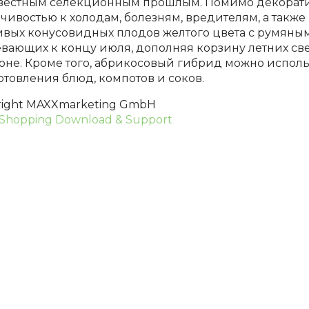
вестным селекционным прошлым. Помимо декоратив
йчивостью к холодам, болезням, вредителям, а такж
ивых конусовидных плодов желтого цвета с румяным 
евающих к концу июля, дополняя корзину летних св
оне. Кроме того, абрикосовый гибрид можно испол
отовления блюд, компотов и соков.
right MAXXmarketing GmbH
Shopping Download & Support