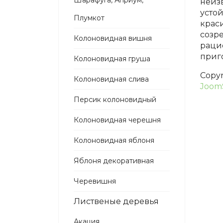
Шарафуга, Априум,
неиз
усто
Плумкот
крас
созр
Колоновидная вишня
раци
приг
Колоновидная груша
Copy
Колоновидная слива
Joom
Персик колоновидный
Колоновидная черешня
Колоновидная яблоня
Яблоня декоративная
Черевишня
Лиственые деревья
Акация