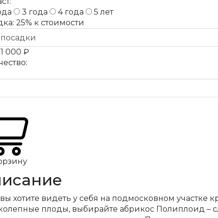
ст:
ода
3 года
4 года
5 лет
дка:
25%
к стоимости
а
1 000 ₽
чество:
орзину
исание
вы хотите видеть у себя на подмосковном участке 
колепные плоды, выбирайте абрикос Полиплоид – с