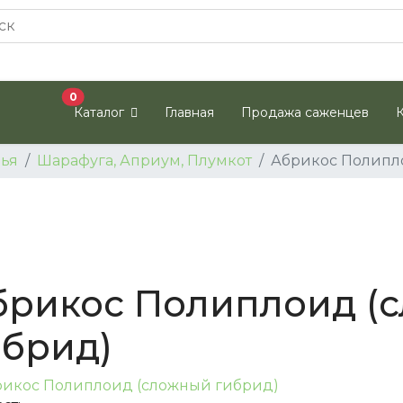
В корзину
0
Каталог
Главная
Продажа саженцев
ья
Шарафуга, Априум, Плумкот
Абрикос Полипл
брикос Полиплоид (
ибрид)