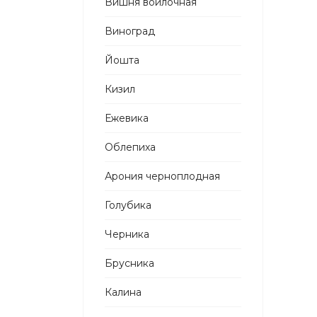
Вишня войлочная
Виноград
Йошта
Кизил
Ежевика
Облепиха
Арония черноплодная
Голубика
Черника
Брусника
Калина