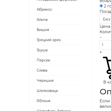
Возра
2 г
Абрикос
Поса
Алыча
Цен
Вишня
Коли
−
Грецкий орех
Груша
+
Персик
Слива
Черешня
В к
Оп
Шелковица
Яблоня
Если 
вели