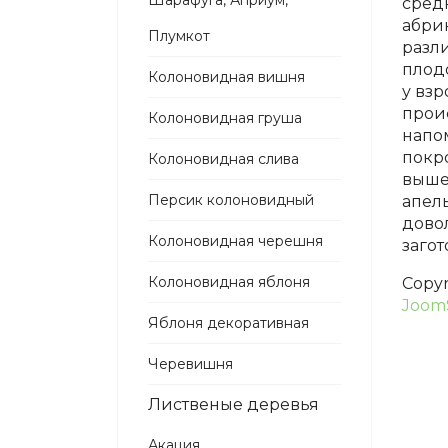
Шарафуга, Априум,
сред
абрик
Плумкот
разл
плод
Колоновидная вишня
у взр
прои
Колоновидная груша
напо
покро
Колоновидная слива
выше,
Персик колоновидный
апел
дово
Колоновидная черешня
загот
Колоновидная яблоня
Copy
Joom
Яблоня декоративная
Черевишня
Лиственые деревья
Акация