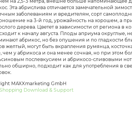
нем на 2,5-3 метра, внешне больше напоминающее до
ос. Эта абрислива отличается замечательной зимост
ичным заболеваниям и вредителям, сорт самоплодны
оношение на 3-й год, урожайность на хорошем, а пр
ослого дерева. Цветет в зависимости от региона в к
сходит к началу августа. Плоды априума округлые, 
минают абрикос, но без опушения и по гладкости бл
в желтый, могут быть вкрапления румянца, косточка
 чем у абрикоса и она менее сочная, но при этом бол
ьсиновым послевкусием и абрикосо-сливовыми нотк
льно обширно, подходит как для употребления в све
овок.
right MAXXmarketing GmbH
Shopping Download & Support