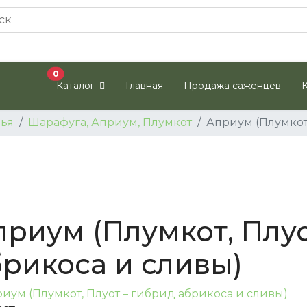
В корзину
0
Каталог
Главная
Продажа саженцев
ья
Шарафуга, Априум, Плумкот
Априум (Плумкот,
приум (Плумкот, Плуо
брикоса и сливы)