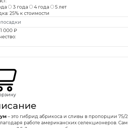
ст:
ода
3 года
4 года
5 лет
дка:
25%
к стоимости
а
1 000 ₽
чество:
орзину
исание
ум
– это гибрид абрикоса и сливы в пропорции 75/2
 благодаря работе американских селекционеров. Сам