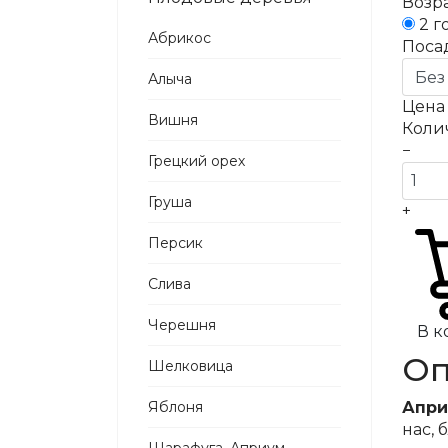
Возра
2 г
Абрикос
Поса
Алыча
Цен
Вишня
Коли
−
Грецкий орех
Груша
+
Персик
Слива
Черешня
В к
Оп
Шелковица
Яблоня
Апри
нас,