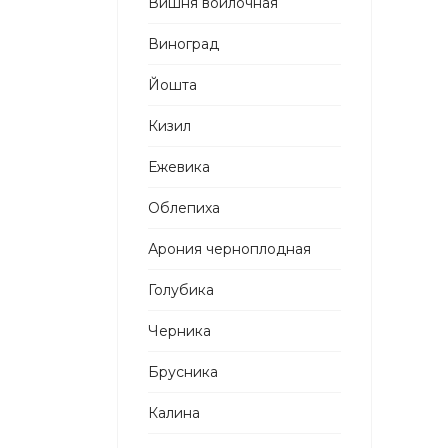
Вишня войлочная
Виноград
Йошта
Кизил
Ежевика
Облепиха
Арония черноплодная
Голубика
Черника
Брусника
Калина