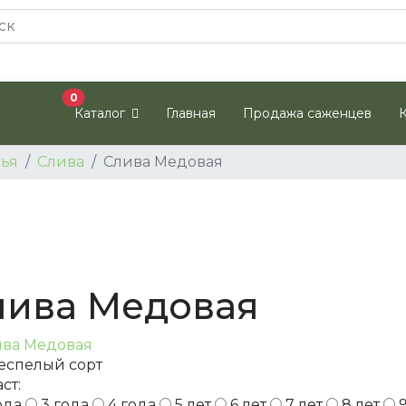
В корзину
0
Каталог
Главная
Продажа саженцев
ья
Слива
Слива Медовая
лива Медовая
еспелый сорт
ст:
ода
3 года
4 года
5 лет
6 лет
7 лет
8 лет