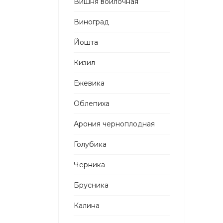
Вишня войлочная
Виноград
Йошта
Кизил
Ежевика
Облепиха
Арония черноплодная
Голубика
Черника
Брусника
Калина