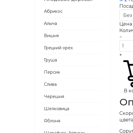
Поса
Абрикос
Алыча
Цен
Коли
Вишня
−
Грецкий орех
+
Груша
Персик
Слива
В к
Черешня
Оп
Шелковица
Скор
цвета
Яблоня
Copy