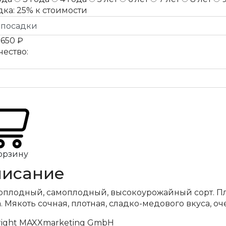
дка:
25%
к стоимости
а
650 ₽
чество:
орзину
исание
оплодный, самоплодный, высокоурожайный сорт. Пл
. Мякоть сочная, плотная, сладко-медового вкуса, оч
right MAXXmarketing GmbH