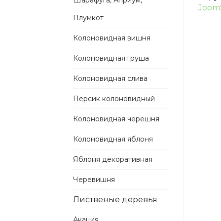
Шарафуга, Априум,
Joom
Плумкот
Колоновидная вишня
Колоновидная груша
Колоновидная слива
Персик колоновидный
Колоновидная черешня
Колоновидная яблоня
Яблоня декоративная
Черевишня
Лиственые деревья
Акация