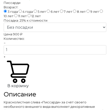
Писсарди
Возраст:
3 года
4 года
5 лет
6 лет
7 лет
8 лет
9 лет
10 лет
11 лет
12 лет
Посадка:
25%
к стоимости
Цена
900 ₽
Количество:
−
+
В корзину
Описание
Краснолистная слива «Писсарди» за счёт своего
необычного внешнего вида выполняет декоративные