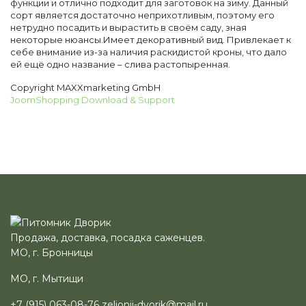
функции и отлично подходит для заготовок на зиму. Данный
сорт является достаточно неприхотливым, поэтому его
нетрудно посадить и вырастить в своём саду, зная
некоторые нюансы.Имеет декоративный вид. Привлекает к
себе внимание из-за наличия раскидистой кроны, что дало
ей ещё одно название – слива растопыренная.
Copyright MAXXmarketing GmbH
JoomShopping Download & Support
Продажа, доставка, посадка саженцев.
МО, г. Бронницы
МО, г. Мытищи
+7 (915) 063-08-76
zelionii-dvorik@mail.ru