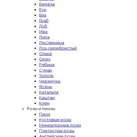
Берёза
Бук
Вяз
Граб
Дуб
Ива
Липа
Лиственица
Лох серебристый
Ольха
Орех
Рябина
Сумах
Тополь
Черемуха
Ясень
Катальпа
Каштан
Клён
Розы и пионы
Пион
Кустовые розы
Миниатюрные розы
Плетистые розы
Английские розы