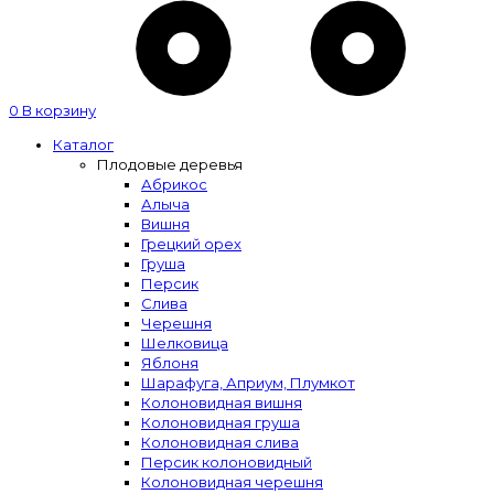
0
В корзину
Каталог
Плодовые деревья
Абрикос
Алыча
Вишня
Грецкий орех
Груша
Персик
Слива
Черешня
Шелковица
Яблоня
Шарафуга, Априум, Плумкот
Колоновидная вишня
Колоновидная груша
Колоновидная слива
Персик колоновидный
Колоновидная черешня