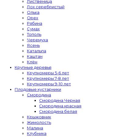
Лиственица
Лох серебристый
Ольха
Орех
Рябина
Сумах
Тополь
Черемуха
Ясень
Катальпа
Каштан
Клён
Крупные деревья
Крупномеры 5-6 лет
Крупномеры 7-8 лет
Крупномеры 9-10 лет
Плодовые кустарники
Смородина
Смородина Черная
Смородина красная
Смородина белая
Крыжовник
Жимолость
Малина
Клубника