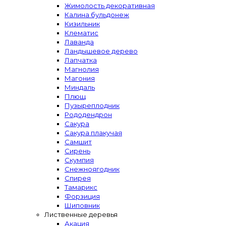
Жимолость декоративная
Калина бульдонеж
Кизильник
Клематис
Лаванда
Ландышевое дерево
Лапчатка
Магнолия
Магония
Миндаль
Плющ
Пузыреплодник
Рододендрон
Сакура
Сакура плакучая
Самшит
Сирень
Скумпия
Снежноягодник
Спирея
Тамарикс
Форзиция
Шиповник
Лиственные деревья
Акация