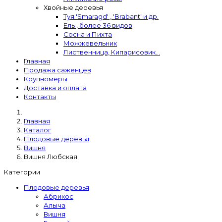
Хвойные деревья
Туя 'Smaragd' , 'Brabant' и др.
Ель , более 36 видов
Сосна и Пихта
Можжевельник
Лиственница, Кипарисовик...
Главная
Продажа саженцев
Крупномеры
Доставка и оплата
Контакты
Главная
Каталог
Плодовые деревья
Вишня
Вишня Любская
Категории
Плодовые деревья
Абрикос
Алыча
Вишня