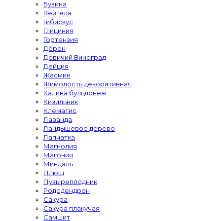
Бузина
Вейгела
Гибискус
Глициния
Гортензия
Дёрен
Девичий Виноград
Дейция
Жасмин
Жимолость декоративная
Калина бульдонеж
Кизильник
Клематис
Лаванда
Ландышевое дерево
Лапчатка
Магнолия
Магония
Миндаль
Плющ
Пузыреплодник
Рододендрон
Сакура
Сакура плакучая
Самшит