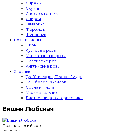
Сирень
Скумпия
Снежноягодник
Спирея
Тамарикс
Форзиция
Шиповник
Розы и пионы
Пион
Кустовые розы
Миниатюрные розы
Плетистые розы
Английские розы
Хвойные
Туя 'Smaragd' , 'Brabant' и др.
Ель , более 36 видов
Сосна и Пихта
Можжевельник
Лиственница, Кипарисовик...
Вишня Любская
Позднеспелый сорт
Возраст: