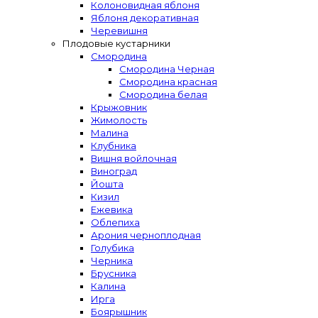
Колоновидная яблоня
Яблоня декоративная
Черевишня
Плодовые кустарники
Смородина
Смородина Черная
Смородина красная
Смородина белая
Крыжовник
Жимолость
Малина
Клубника
Вишня войлочная
Виноград
Йошта
Кизил
Ежевика
Облепиха
Арония черноплодная
Голубика
Черника
Брусника
Калина
Ирга
Боярышник