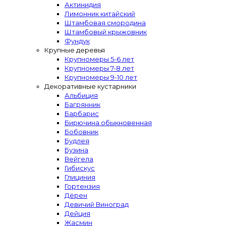
Актинидия
Лимонник китайский
Штамбовая смородина
Штамбовый крыжовник
Фундук
Крупные деревья
Крупномеры 5-6 лет
Крупномеры 7-8 лет
Крупномеры 9-10 лет
Декоративные кустарники
Альбиция
Багрянник
Барбарис
Бирючина обыкновенная
Бобовник
Будлея
Бузина
Вейгела
Гибискус
Глициния
Гортензия
Дёрен
Девичий Виноград
Дейция
Жасмин