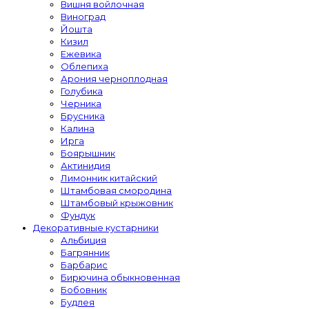
Вишня войлочная
Виноград
Йошта
Кизил
Ежевика
Облепиха
Арония черноплодная
Голубика
Черника
Брусника
Калина
Ирга
Боярышник
Актинидия
Лимонник китайский
Штамбовая смородина
Штамбовый крыжовник
Фундук
Декоративные кустарники
Альбиция
Багрянник
Барбарис
Бирючина обыкновенная
Бобовник
Будлея