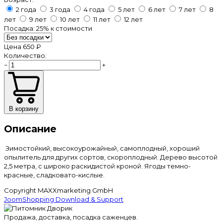
2 года
3 года
4 года
5 лет
6 лет
7 лет
8
лет
9 лет
10 лет
11 лет
12 лет
Посадка:
25%
к стоимости
Цена
650 ₽
Количество:
−
+
В корзину
Описание
Зимостойкий, высокоурожайный, самоплодный, хороший
опылитель для других сортов, скороплодный. Дерево высотой
2,5 метра, с широко раскидистой кроной. Ягоды темно-
красные, сладковато-кислые.
Copyright MAXXmarketing GmbH
JoomShopping Download & Support
Продажа, доставка, посадка саженцев.