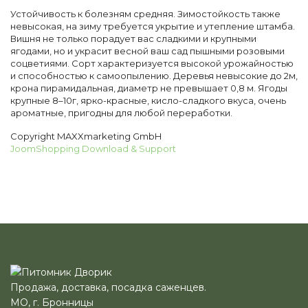
Устойчивость к болезням средняя. Зимостойкость также
невысокая, на зиму требуется укрытие и утепление штамба.
Вишня не только порадует вас сладкими и крупными
ягодами, но и украсит весной ваш сад пышными розовыми
соцветиями. Сорт характеризуется высокой урожайностью
и способностью к самоопылению. Деревья невысокие до 2м,
крона пирамидальная, диаметр не превышает 0,8 м. Ягоды
крупные 8–10г, ярко-красные, кисло-сладкого вкуса, очень
ароматные, пригодны для любой переработки.
Copyright MAXXmarketing GmbH
JoomShopping Download & Support
Продажа, доставка, посадка саженцев.
МО, г. Бронницы