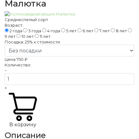
Малютка
Среднеспелый сорт
Возраст:
2 года
3 года
4 года
5 лет
6 лет
7 лет
8 лет
9 лет
10 лет
11 лет
Посадка:
25%
к стоимости
Цена
750 ₽
Количество:
−
+
В корзину
Описание