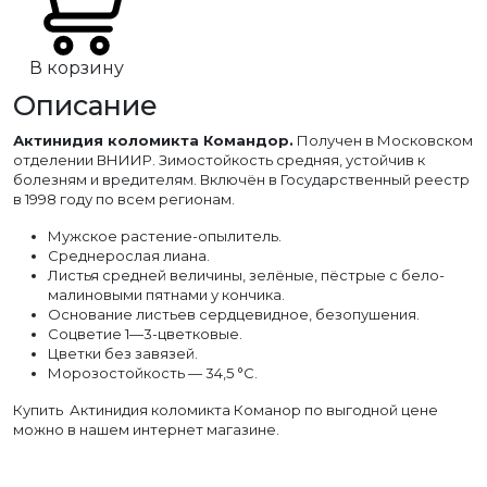
В корзину
Описание
Актинидия коломикта Командор.
Получен в Московском
отделении ВНИИР. Зимостойкость средняя, устойчив к
болезням и вредителям. Включён в Государственный реестр
в 1998 году по всем регионам.
Мужское растение-опылитель.
Среднерослая лиана.
Листья средней величины, зелёные, пёстрые с бело-
малиновыми пятнами у кончика.
Основание листьев сердцевидное, безопушения.
Соцветие 1—3-цветковые.
Цветки без завязей.
Морозостойкость — 34,5 °С.
Купить Актинидия коломикта Команор по выгодной цене
можно в нашем интернет магазине.