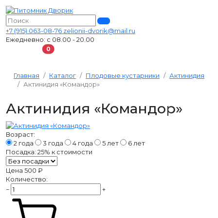
+7 (915) 063-08-76
zelionii-dvorik@mail.ru
Ежедневно: с 08.00 - 20.00
В корзину
0
Главная
Каталог
Плодовые кустарники
Актинидия
Актинидия «Командор»
Актинидия «Командор»
Возраст:
2 года
3 года
4 года
5 лет
6 лет
Посадка:
25%
к стоимости
Цена
500 ₽
Количество:
−
+