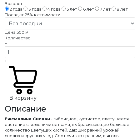
Возраст:
2 года
3 года
4 года
5 лет
6 лет
7 лет
8 лет
Посадка:
25%
к стоимости
Цена
500 ₽
Количество:
−
+
В корзину
Описание
Ежемалина Силван
- гибридное, кустистое, плетущееся
растение с колючими ветками, выбрасывающее большое
количество цветущих кистей, дающих ранний урожай
спелых и крупных ягод. Сорт считают ранним, и ягоды