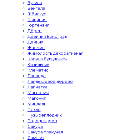
Бузина
Вейгела
Гибискус
Глициния
Гортензия
Дёрен
Девичий Виноград
Дейция
Жасмин
Жимолость декоративная
Калина бульдонеж
Кизильник
Клематис
Лаванда
Ландышевое дерево
Лапчатка
Магнолия
Магония
Миндаль
Плющ
Пузыреплодник
Рододендрон
Сакура
Сакура плакучая
Самшит