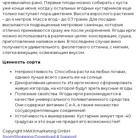
чрезвычайно рано. Первые плоды можно собирать с куста
уже конце июня, когда у остальных ягодных кустарников еще
только наступает пора цветения. Высота взрослого растения
– до 4 метров. Масса ягод – до 0,7 грамм. Для посадки
высылаются подращенные метровые саженцы, которые
отлично приживаются сразу же после укоренения. Ягоды ирги
можно использовать в различных целях: консервация, сушка,
приготовление наливок и вин. В последнем случае вино
получается удивительного, фиолетового оттенка, с мягким,
слегка вяжущим, освежающим вкусом.
Ценность сорта
Неприхотливость. Способна расти на любых почвах,
однако лучше всего сажать ее на солнце.
Декоративная ценность. Из ирги можно сформировать
живую изгородь, на которой будут зреть вкусные ягоды.
Полезные свойства. Ягоды ирги рекомендуются в
качестве универсального поливитаминного средства.
Они содержат витамин С и А, а также множество
сосудоукрепляющих соединений.
Устойчивость к вымерзанию. Кустарник зимует при -40
градусах и это еще не предел его возможностей!
Copyright MAXXmarketing GmbH
JoomShopping Download & Support