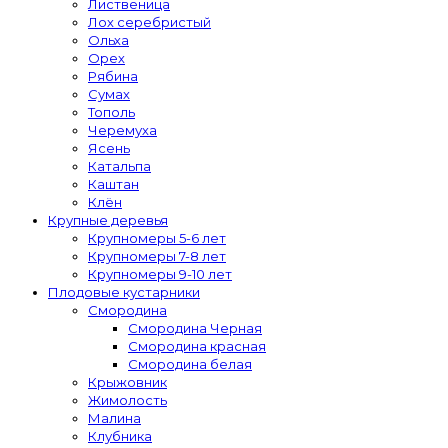
Лиственица
Лох серебристый
Ольха
Орех
Рябина
Сумах
Тополь
Черемуха
Ясень
Катальпа
Каштан
Клён
Крупные деревья
Крупномеры 5-6 лет
Крупномеры 7-8 лет
Крупномеры 9-10 лет
Плодовые кустарники
Смородина
Смородина Черная
Смородина красная
Смородина белая
Крыжовник
Жимолость
Малина
Клубника