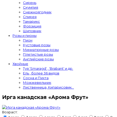
Сирень
Скумпия
Снежноягодник
Спирея
Тамарикс
Форзиция
Шиповник
Розы и пионы
Пион
Кустовые розы
Миниатюрные розы
Плетистые розы
Английские розы
Хвойные
Туя 'Smaragd' , 'Brabant' и др.
Ель , более 36 видов
Сосна и Пихта
Можжевельник
Лиственница, Кипарисовик...
Ирга канадская «Арома Фрут»
Возраст: