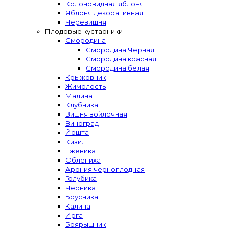
Колоновидная яблоня
Яблоня декоративная
Черевишня
Плодовые кустарники
Смородина
Смородина Черная
Смородина красная
Смородина белая
Крыжовник
Жимолость
Малина
Клубника
Вишня войлочная
Виноград
Йошта
Кизил
Ежевика
Облепиха
Арония черноплодная
Голубика
Черника
Брусника
Калина
Ирга
Боярышник