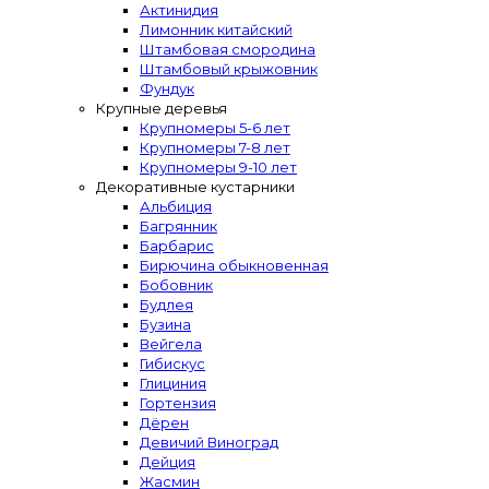
Актинидия
Лимонник китайский
Штамбовая смородина
Штамбовый крыжовник
Фундук
Крупные деревья
Крупномеры 5-6 лет
Крупномеры 7-8 лет
Крупномеры 9-10 лет
Декоративные кустарники
Альбиция
Багрянник
Барбарис
Бирючина обыкновенная
Бобовник
Будлея
Бузина
Вейгела
Гибискус
Глициния
Гортензия
Дёрен
Девичий Виноград
Дейция
Жасмин