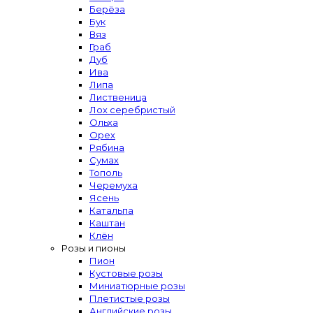
Берёза
Бук
Вяз
Граб
Дуб
Ива
Липа
Лиственица
Лох серебристый
Ольха
Орех
Рябина
Сумах
Тополь
Черемуха
Ясень
Катальпа
Каштан
Клён
Розы и пионы
Пион
Кустовые розы
Миниатюрные розы
Плетистые розы
Английские розы