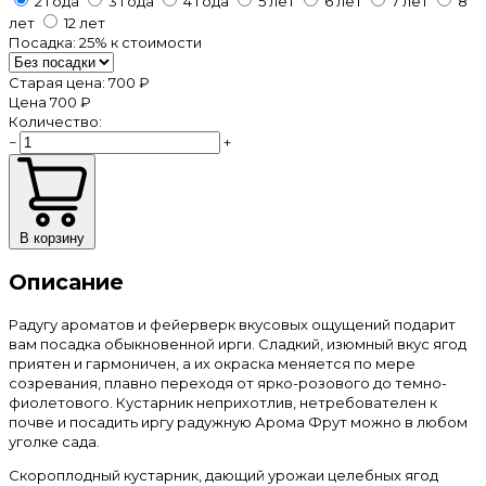
2 года
3 года
4 года
5 лет
6 лет
7 лет
8
лет
12 лет
Посадка:
25%
к стоимости
Старая цена:
700 ₽
Цена
700 ₽
Количество:
−
+
В корзину
Описание
Радугу ароматов и фейерверк вкусовых ощущений подарит
вам посадка обыкновенной ирги. Сладкий, изюмный вкус ягод
приятен и гармоничен, а их окраска меняется по мере
созревания, плавно переходя от ярко-розового до темно-
фиолетового. Кустарник неприхотлив, нетребователен к
почве и посадить иргу радужную Арома Фрут можно в любом
уголке сада.
Скороплодный кустарник, дающий урожаи целебных ягод