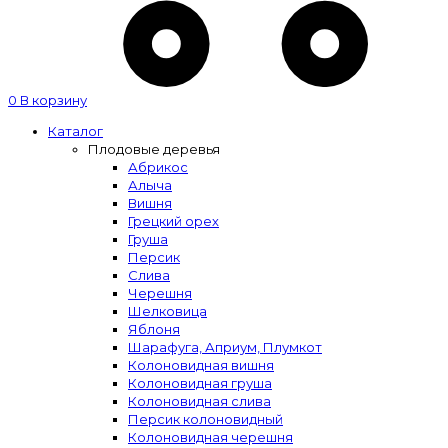
0
В корзину
Каталог
Плодовые деревья
Абрикос
Алыча
Вишня
Грецкий орех
Груша
Персик
Слива
Черешня
Шелковица
Яблоня
Шарафуга, Априум, Плумкот
Колоновидная вишня
Колоновидная груша
Колоновидная слива
Персик колоновидный
Колоновидная черешня