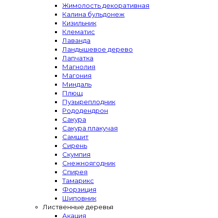
Жимолость декоративная
Калина бульдонеж
Кизильник
Клематис
Лаванда
Ландышевое дерево
Лапчатка
Магнолия
Магония
Миндаль
Плющ
Пузыреплодник
Рододендрон
Сакура
Сакура плакучая
Самшит
Сирень
Скумпия
Снежноягодник
Спирея
Тамарикс
Форзиция
Шиповник
Лиственные деревья
Акация