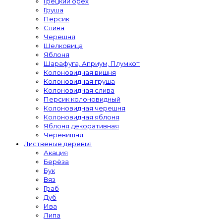
Грецкий орех
Груша
Персик
Слива
Черешня
Шелковица
Яблоня
Шарафуга, Априум, Плумкот
Колоновидная вишня
Колоновидная груша
Колоновидная слива
Персик колоновидный
Колоновидная черешня
Колоновидная яблоня
Яблоня декоративная
Черевишня
Лиственые деревья
Акация
Берёза
Бук
Вяз
Граб
Дуб
Ива
Липа