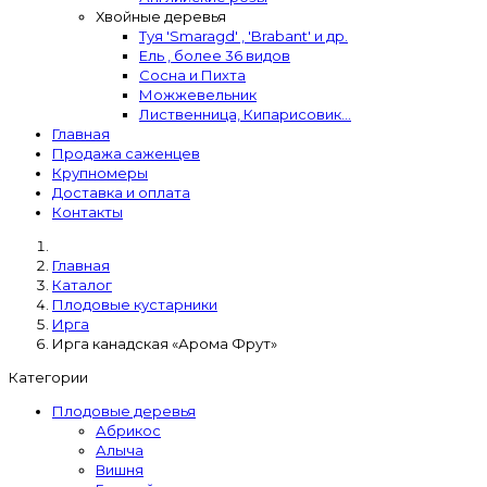
Хвойные деревья
Туя 'Smaragd' , 'Brabant' и др.
Ель , более 36 видов
Сосна и Пихта
Можжевельник
Лиственница, Кипарисовик...
Главная
Продажа саженцев
Крупномеры
Доставка и оплата
Контакты
Главная
Каталог
Плодовые кустарники
Ирга
Ирга канадская «Арома Фрут»
Категории
Плодовые деревья
Абрикос
Алыча
Вишня