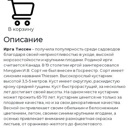
В корзину
Описание
Ирга Тиссен
– получила популярность среди садоводов
благодаря своей неприхотливостью в уходе, высокой
морозостойкости и крупными плодами. Родиной ирги
считается Канада. В 19 столетии иргой заинтересовался
Мичурин И.В. Сорт не был внесен в Госреестр. Сорт имеет
синоним названия Thiessen. Высокорослый кустарник
высотой 3,5-5 метров. Куст имеет округлую, раскидистую
крону средней гущины. Куст быстрорастущий, за несколько
лет достигает своей высоты. На одном месте кустарник
может прожить 65-70 лет. Кустарник ценится не только за
плодовые качества, но и за свои декоративные качества.
Весной он привлекает своим обильным и белоснежным
цветением, летом, своими синими крупными ягодами, а
осенью привлекает внимание разноцветная окраска
листьев, от оранжево-желтого до фиолетового.