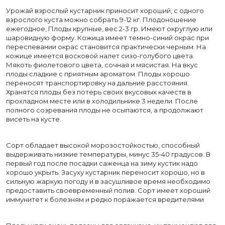
Урожай взрослый кустарник приносит хороший, с одного
взрослого куста можно собрать 9-12 кг. Плодоношение
ежегодное, Плоды крупные, вес 2-3 гр. Имеют округлую или
шаровидную форму. Кожица имеет темно-синий окрас при
переспевании окрас становится практически черным. На
кожице имеется восковой налет сизо-голубого цвета.
Мякоть фиолетового цвета, сочная и мясистая. На вкус
плоды сладкие с приятным ароматом. Плоды хорошо
переносят транспортировку на дальние расстояния.
Хранятся плоды без потерь своих вкусовых качеств в
прохладном месте или в холодильнике 3 недели. После
полного созревания плоды не осыпаются, а продолжают
висеть на кусте.
Сорт обладает высокой морозостойкостью, способный
выдерживать низкие температуры, минус 35-40 градусов. В
первый год после посадки саженца на зиму кустик надо
хорошо укрыть. Засуху кустарник переносит хорошо, но в
сильную жаркую погоду и в засушливое время необходимо
предоставить своевременный полив. Сорт имеет хороший
иммунитет к болезням и редко поражается вредителями