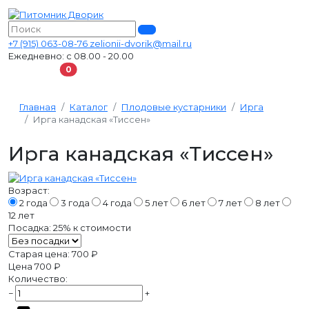
+7 (915) 063-08-76
zelionii-dvorik@mail.ru
Ежедневно: с 08.00 - 20.00
В корзину
0
Главная
Каталог
Плодовые кустарники
Ирга
Ирга канадская «Тиссен»
Ирга канадская «Тиссен»
Возраст:
2 года
3 года
4 года
5 лет
6 лет
7 лет
8 лет
12 лет
Посадка:
25%
к стоимости
Старая цена:
700 ₽
Цена
700 ₽
Количество:
−
+