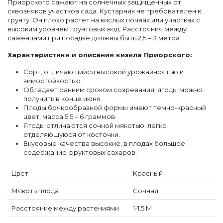
Приорского сажают на солнечных защищенных от
сквозняков участков сада. Кустарник не требователен к
грунту. Он плохо растет на кислых почвах или участках с
высоким уровнем грунтовых вод. Расстояния между
саженцами при посадке должны быть 2,5 – 3 метра.
Характеристики и описания кизила Приорского:
Сорт, отличающийся высокой урожайностью и
зимостойкостью.
Обладает ранним сроком созревания, ягоды можно
получить в конце июня.
Плоды бочкообразной формы имеют темно-красный
цвет, масса 5,5 – 6 граммов.
Ягоды отличаются сочной мякотью, легко
отделяющуюся от косточки.
Вкусовые качества высокие, в плодах большое
содержание фруктовых сахаров.
Цвет
Красный
Мякоть плода
Сочная
Расстояние между растениями
1-1,5 М