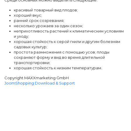
Среди основных можно выделить следующие:
красивый товарный вид плодов;
хороший вкус;
ранний срок созревания;
несколько урожаев за один сезон;
неприхотливость растений к климатическим условиям
и уходу;
хорошая стойкость к серой гнили и другим болезням
садовых культур;
простота размножения с помощью усов; плоды
сохраняют форму и вид во время длительной
транспортировки;
хорошая стойкость к низким температурам.
Copyright MAXXmarketing GmbH
JoomShopping Download & Support