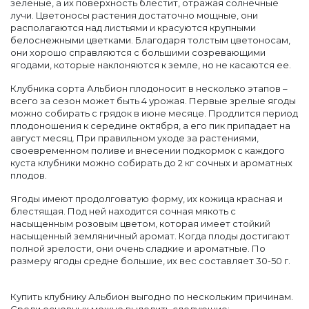
зеленые, а их поверхность блестит, отражая солнечные
лучи. Цветоносы растения достаточно мощные, они
располагаются над листьями и красуются крупными
белоснежными цветками. Благодаря толстым цветоносам,
они хорошо справляются с большими созревающими
ягодами, которые наклоняются к земле, но не касаются ее.
Клубника сорта Альбион плодоносит в несколько этапов –
всего за сезон может быть 4 урожая. Первые зрелые ягоды
можно собирать с грядок в июне месяце. Продлится период
плодоношения к середине октября, а его пик припадает на
август месяц. При правильном уходе за растениями,
своевременном поливе и внесении подкормок с каждого
куста клубники можно собирать до 2 кг сочных и ароматных
плодов.
Ягоды имеют продолговатую форму, их кожица красная и
блестящая. Под ней находится сочная мякоть с
насыщенным розовым цветом, которая имеет стойкий
насыщенный земляничный аромат. Когда плоды достигают
полной зрелости, они очень сладкие и ароматные. По
размеру ягоды средне большие, их вес составляет 30-50 г.
Купить клубнику Альбион выгодно по нескольким причинам.