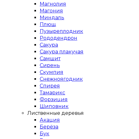
Магнолия
Магония
Миндаль
Плющ
Пузыреплодник
Рододендрон
Сакура
Сакура плакучая
Самшит
Сирень
Скумпия
Снежноягодник
Спирея
Тамарикс
Форзиция
Шиповник
Лиственные деревья
Акация
Берёза
Бук