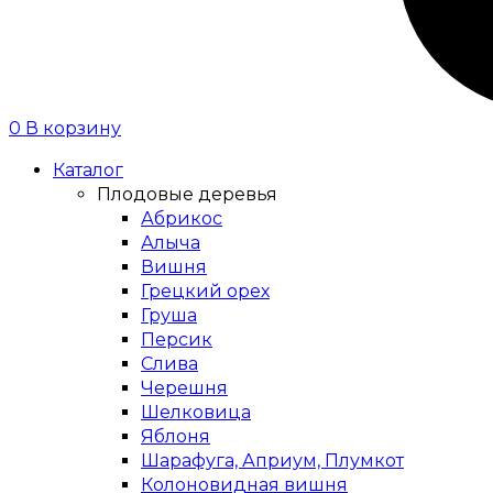
0
В корзину
Каталог
Плодовые деревья
Абрикос
Алыча
Вишня
Грецкий орех
Груша
Персик
Слива
Черешня
Шелковица
Яблоня
Шарафуга, Априум, Плумкот
Колоновидная вишня