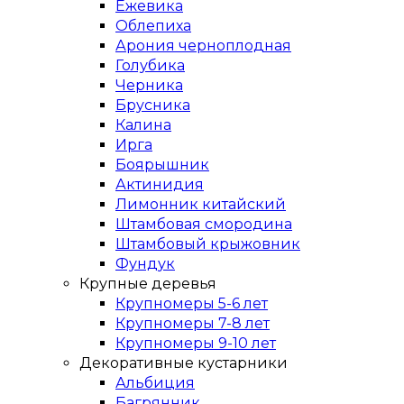
Ежевика
Облепиха
Арония черноплодная
Голубика
Черника
Брусника
Калина
Ирга
Боярышник
Актинидия
Лимонник китайский
Штамбовая смородина
Штамбовый крыжовник
Фундук
Крупные деревья
Крупномеры 5-6 лет
Крупномеры 7-8 лет
Крупномеры 9-10 лет
Декоративные кустарники
Альбиция
Багрянник