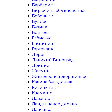
Барбарис
Бирючина обыкновенная
Бобовник
Будлея
Бузина
Вейгела
Гибискус
Глициния
Гортензия
Дёрен
Девичий Виноград
Дейция
Жасмин
Жимолость декоративная
Калина бульдонеж
Кизильник
Клематис
Лаванда
Ландышевое дерево
Лапчатка