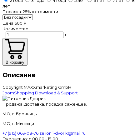
2 года
3 года
4 года
5 лет
6 лет
7 лет
8
лет
Посадка:
25%
к стоимости
Цена
600 ₽
Количество:
−
+
В корзину
Описание
Copyright MAXXmarketing GmbH
JoomShopping Download & Support
Продажа, доставка, посадка саженцев.
МО, г. Бронницы
МО, г. Мытищи
+7 (915) 063-08-76
zelionii-dvorik@mail.ru
Ежедневно: с 08.00 - 19.00