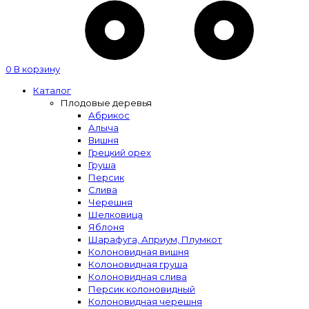
0
В корзину
Каталог
Плодовые деревья
Абрикос
Алыча
Вишня
Грецкий орех
Груша
Персик
Слива
Черешня
Шелковица
Яблоня
Шарафуга, Априум, Плумкот
Колоновидная вишня
Колоновидная груша
Колоновидная слива
Персик колоновидный
Колоновидная черешня