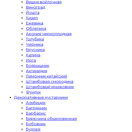
Вишня войлочная
Виноград
Йошта
Кизил
Ежевика
Облепиха
Арония черноплодная
Голубика
Черника
Брусника
Калина
Ирга
Боярышник
Актинидия
Лимонник китайский
Штамбовая смородина
Штамбовый крыжовник
Фундук
Декоративные кустарники
Альбиция
Багрянник
Барбарис
Бирючина обыкновенная
Бобовник
Будлея