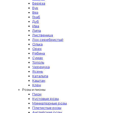
Берёза
Бук
Вяз
Граб
Дуб
Ива
Липа
Лиственица
Лох серебристый
Ольха
Орех
Рябина
Сумах
Тополь
Черемуха
Ясень
Катальпа
Каштан
Клён
Розы и пионы
Пион
Кустовые розы
Миниатюрные розы
Плетистые розы
Английские розы