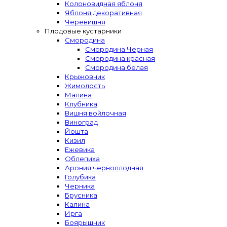
Колоновидная яблоня
Яблоня декоративная
Черевишня
Плодовые кустарники
Смородина
Смородина Черная
Смородина красная
Смородина белая
Крыжовник
Жимолость
Малина
Клубника
Вишня войлочная
Виноград
Йошта
Кизил
Ежевика
Облепиха
Арония черноплодная
Голубика
Черника
Брусника
Калина
Ирга
Боярышник