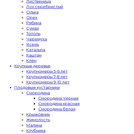
Лиственица
Лох серебристый
Ольха
Орех
Рябина
Сумах
Тополь
Черемуха
Ясень
Катальпа
Каштан
Клён
Крупные деревья
Крупномеры 5-6 лет
Крупномеры 7-8 лет
Крупномеры 9-10 лет
Плодовые кустарники
Смородина
Смородина Черная
Смородина красная
Смородина белая
Крыжовник
Жимолость
Малина
Клубника