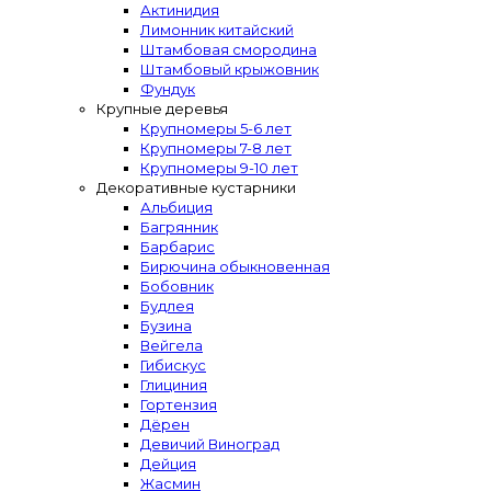
Актинидия
Лимонник китайский
Штамбовая смородина
Штамбовый крыжовник
Фундук
Крупные деревья
Крупномеры 5-6 лет
Крупномеры 7-8 лет
Крупномеры 9-10 лет
Декоративные кустарники
Альбиция
Багрянник
Барбарис
Бирючина обыкновенная
Бобовник
Будлея
Бузина
Вейгела
Гибискус
Глициния
Гортензия
Дёрен
Девичий Виноград
Дейция
Жасмин