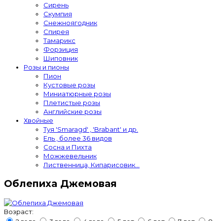
Сирень
Скумпия
Снежноягодник
Спирея
Тамарикс
Форзиция
Шиповник
Розы и пионы
Пион
Кустовые розы
Миниатюрные розы
Плетистые розы
Английские розы
Хвойные
Туя 'Smaragd' , 'Brabant' и др.
Ель , более 36 видов
Сосна и Пихта
Можжевельник
Лиственница, Кипарисовик...
Облепиха Джемовая
Возраст: