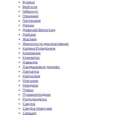
Бузина
Вейгела
Гибискус
Глициния
Гортензия
Дёрен
Девичий Виноград
Дейция
Жасмин
Жимолость декоративная
Калина бульдонеж
Кизильник
Клематис
Лаванда
Ландышевое дерево
Лапчатка
Магнолия
Магония
Миндаль
Плющ
Пузыреплодник
Рододендрон
Сакура
Сакура плакучая
Самшит