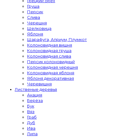
Грецкий орех
Груша
Персик
Слива
Черешня
Шелковица
Яблоня
Шарафуга, Априум, Плумкот
Колоновидная вишня
Колоновидная груша
Колоновидная слива
Персик колоновидный
Колоновидная черешня
Колоновидная яблоня
Яблоня декоративная
Черевишня
Лиственые деревья
Акация
Берёза
Бук
Вяз
Граб
Дуб
Ива
Липа