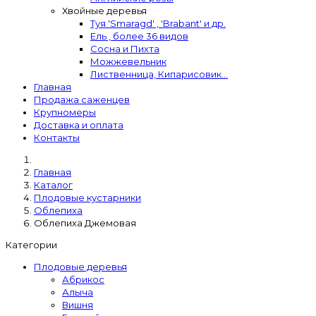
Хвойные деревья
Туя 'Smaragd' , 'Brabant' и др.
Ель , более 36 видов
Сосна и Пихта
Можжевельник
Лиственница, Кипарисовик...
Главная
Продажа саженцев
Крупномеры
Доставка и оплата
Контакты
Главная
Каталог
Плодовые кустарники
Облепиха
Облепиха Джемовая
Категории
Плодовые деревья
Абрикос
Алыча
Вишня