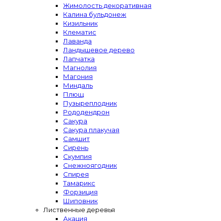
Жимолость декоративная
Калина бульдонеж
Кизильник
Клематис
Лаванда
Ландышевое дерево
Лапчатка
Магнолия
Магония
Миндаль
Плющ
Пузыреплодник
Рододендрон
Сакура
Сакура плакучая
Самшит
Сирень
Скумпия
Снежноягодник
Спирея
Тамарикс
Форзиция
Шиповник
Лиственные деревья
Акация