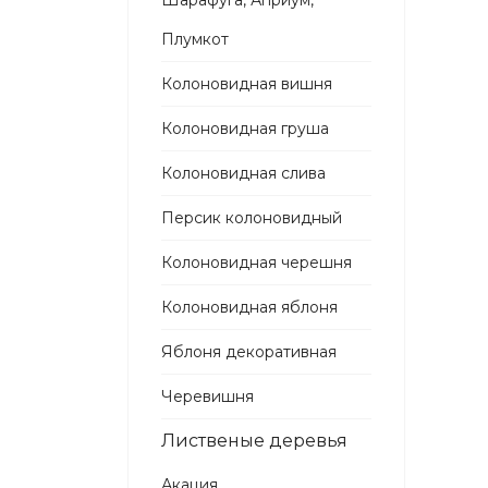
Шарафуга, Априум,
Плумкот
Колоновидная вишня
Колоновидная груша
Колоновидная слива
Персик колоновидный
Колоновидная черешня
Колоновидная яблоня
Яблоня декоративная
Черевишня
Лиственые деревья
Акация