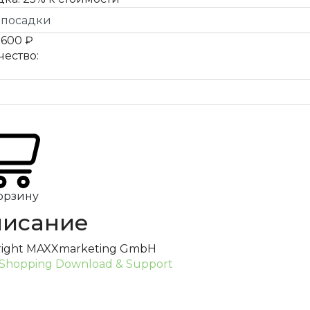
а
600 ₽
чество:
орзину
исание
right MAXXmarketing GmbH
Shopping Download & Support