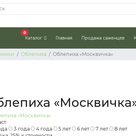
В корзину
0
Каталог
Главная
Продажа саженцев
рники
Облепиха
Облепиха «Москвичка»
блепиха «Москвичка
ст:
ода
3 года
4 года
5 лет
6 лет
7 лет
8 лет
дка:
25%
к стоимости