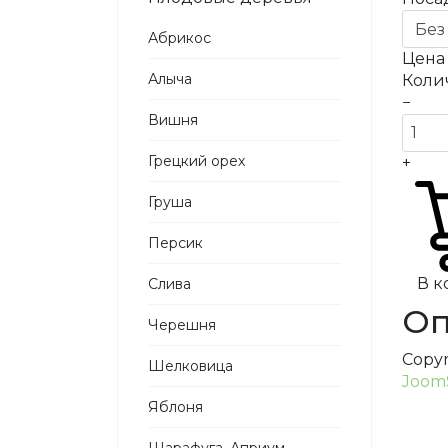
Абрикос
Цен
Алыча
Коли
−
Вишня
Грецкий орех
+
Груша
Персик
В к
Слива
Оп
Черешня
Copy
Шелковица
Joom
Яблоня