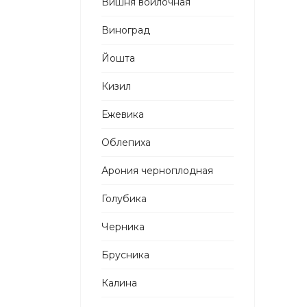
Вишня войлочная
Виноград
Йошта
Кизил
Ежевика
Облепиха
Арония черноплодная
Голубика
Черника
Брусника
Калина