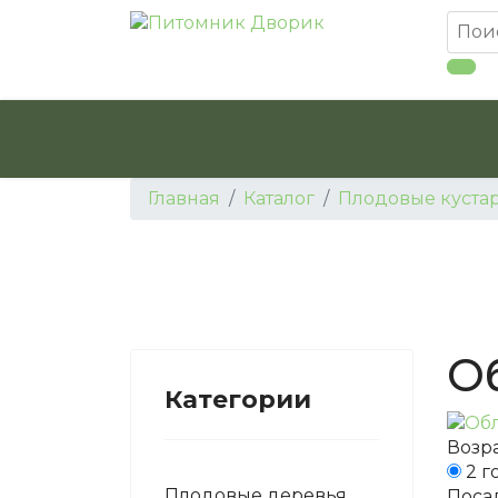
Главная
Каталог
Плодовые куста
О
Категории
Возра
2 г
Плодовые деревья
Поса