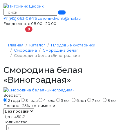
+7 (915) 063-08-76
zelionii-dvorik@mail.ru
Ежедневно: с 08.00 - 20.00
В корзину
0
Главная
Каталог
Плодовые кустарники
Смородина
Смородина белая
Смородина белая «Виноградная»
Смородина белая
«Виноградная»
Возраст:
2 года
3 года
4 года
5 лет
6 лет
7 лет
8 лет
Посадка:
25%
к стоимости
Цена
450 ₽
Количество:
−
+