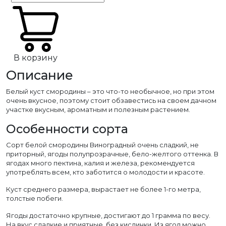
В корзину
Описание
Белый куст смородины – это что-то необычное, но при этом
очень вкусное, поэтому стоит обзавестись на своем дачном
участке вкусным, ароматным и полезным растением.
Особенности сорта
Сорт белой смородины Виноградный очень сладкий, не
приторный, ягоды полупрозрачные, бело-желтого оттенка. В
ягодах много пектина, калия и железа, рекомендуется
употреблять всем, кто заботится о молодости и красоте.
Куст среднего размера, вырастает не более 1-го метра,
толстые побеги.
Ягоды достаточно крупные, достигают до 1 грамма по весу.
На вкус сладкие и приятные, без кислинки. Из ягод можно