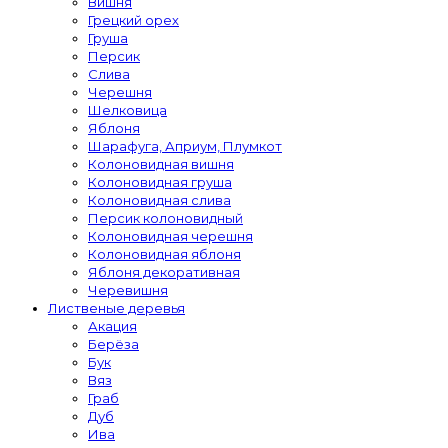
Вишня
Грецкий орех
Груша
Персик
Слива
Черешня
Шелковица
Яблоня
Шарафуга, Априум, Плумкот
Колоновидная вишня
Колоновидная груша
Колоновидная слива
Персик колоновидный
Колоновидная черешня
Колоновидная яблоня
Яблоня декоративная
Черевишня
Лиственые деревья
Акация
Берёза
Бук
Вяз
Граб
Дуб
Ива