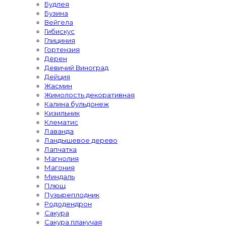
Будлея
Бузина
Вейгела
Гибискус
Глициния
Гортензия
Дёрен
Девичий Виноград
Дейция
Жасмин
Жимолость декоративная
Калина бульдонеж
Кизильник
Клематис
Лаванда
Ландышевое дерево
Лапчатка
Магнолия
Магония
Миндаль
Плющ
Пузыреплодник
Рододендрон
Сакура
Сакура плакучая