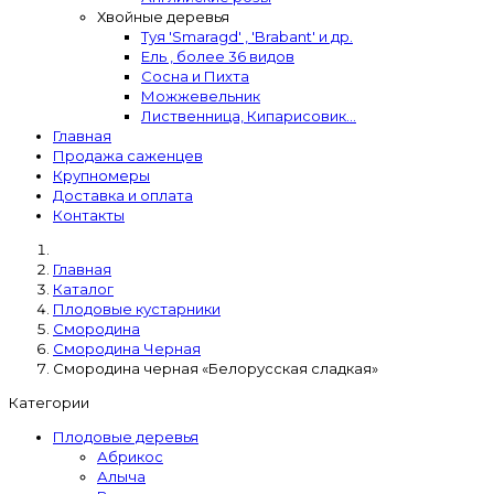
Хвойные деревья
Туя 'Smaragd' , 'Brabant' и др.
Ель , более 36 видов
Сосна и Пихта
Можжевельник
Лиственница, Кипарисовик...
Главная
Продажа саженцев
Крупномеры
Доставка и оплата
Контакты
Главная
Каталог
Плодовые кустарники
Смородина
Смородина Черная
Смородина черная «Белорусская сладкая»
Категории
Плодовые деревья
Абрикос
Алыча