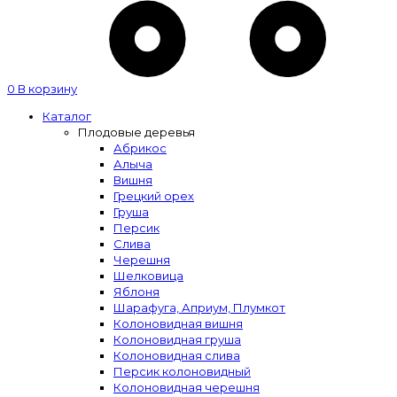
0
В корзину
Каталог
Плодовые деревья
Абрикос
Алыча
Вишня
Грецкий орех
Груша
Персик
Слива
Черешня
Шелковица
Яблоня
Шарафуга, Априум, Плумкот
Колоновидная вишня
Колоновидная груша
Колоновидная слива
Персик колоновидный
Колоновидная черешня