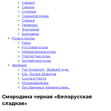
Самшит
Сирень
Скумпия
Снежноягодник
Спирея
Тамарикс
Форзиция
Шиповник
Розы и пионы
Пион
Кустовые розы
Миниатюрные розы
Плетистые розы
Английские розы
Хвойные
Туя 'Smaragd' , 'Brabant' и др.
Ель , более 36 видов
Сосна и Пихта
Можжевельник
Лиственница, Кипарисовик...
Смородина черная «Белорусская
сладкая»