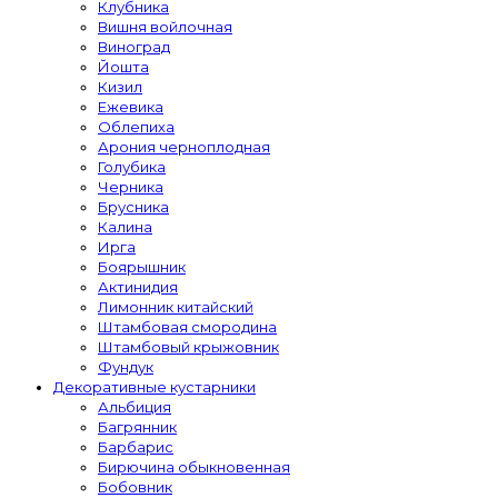
Клубника
Вишня войлочная
Виноград
Йошта
Кизил
Ежевика
Облепиха
Арония черноплодная
Голубика
Черника
Брусника
Калина
Ирга
Боярышник
Актинидия
Лимонник китайский
Штамбовая смородина
Штамбовый крыжовник
Фундук
Декоративные кустарники
Альбиция
Багрянник
Барбарис
Бирючина обыкновенная
Бобовник