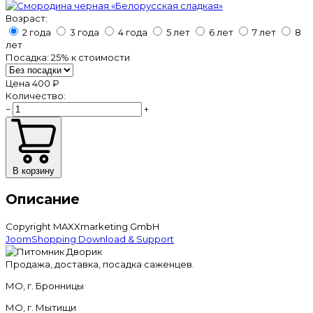
Возраст:
2 года
3 года
4 года
5 лет
6 лет
7 лет
8
лет
Посадка:
25%
к стоимости
Цена
400 ₽
Количество:
−
+
В корзину
Описание
Copyright MAXXmarketing GmbH
JoomShopping Download & Support
Продажа, доставка, посадка саженцев.
МО, г. Бронницы
МО, г. Мытищи