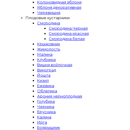
Колоновидная яблоня
Яблоня декоративная
Черевишня
Плодовые кустарники
Смородина
Смородина Черная
Смородина красная
Смородина белая
Крыжовник
Жимолость
Малина
Клубника
Вишня войлочная
Виноград
Йошта
Кизил
Ежевика
Облепиха
Арония черноплодная
Голубика
Черника
Брусника
Калина
Ирга
Боярышник