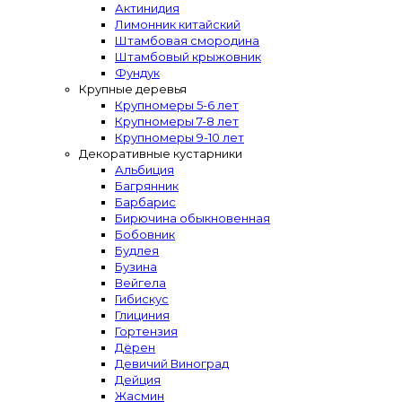
Актинидия
Лимонник китайский
Штамбовая смородина
Штамбовый крыжовник
Фундук
Крупные деревья
Крупномеры 5-6 лет
Крупномеры 7-8 лет
Крупномеры 9-10 лет
Декоративные кустарники
Альбиция
Багрянник
Барбарис
Бирючина обыкновенная
Бобовник
Будлея
Бузина
Вейгела
Гибискус
Глициния
Гортензия
Дёрен
Девичий Виноград
Дейция
Жасмин