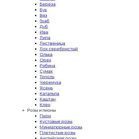
Берёза
Бук
Вяз
Граб
Дуб
Ива
Липа
Лиственица
Лох серебристый
Ольха
Орех
Рябина
Сумах
Тополь
Черемуха
Ясень
Катальпа
Каштан
Клён
Розы и пионы
Пион
Кустовые розы
Миниатюрные розы
Плетистые розы
Английские розы