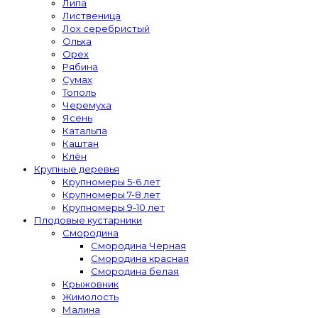
Липа
Лиственица
Лох серебристый
Ольха
Орех
Рябина
Сумах
Тополь
Черемуха
Ясень
Катальпа
Каштан
Клён
Крупные деревья
Крупномеры 5-6 лет
Крупномеры 7-8 лет
Крупномеры 9-10 лет
Плодовые кустарники
Смородина
Смородина Черная
Смородина красная
Смородина белая
Крыжовник
Жимолость
Малина