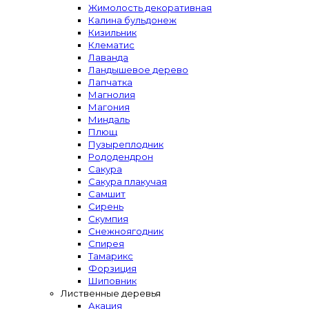
Жимолость декоративная
Калина бульдонеж
Кизильник
Клематис
Лаванда
Ландышевое дерево
Лапчатка
Магнолия
Магония
Миндаль
Плющ
Пузыреплодник
Рододендрон
Сакура
Сакура плакучая
Самшит
Сирень
Скумпия
Снежноягодник
Спирея
Тамарикс
Форзиция
Шиповник
Лиственные деревья
Акация