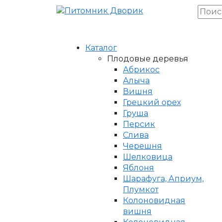
Каталог
Плодовые деревья
Абрикос
Алыча
Вишня
Грецкий орех
Груша
Персик
Слива
Черешня
Шелковица
Яблоня
Шарафуга, Априум,
Плумкот
Колоновидная
вишня