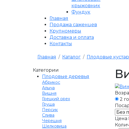
крыжовник
Фундук
Главная
Продажа саженцев
Крупномеры
Доставка и оплата
Контакты
Главная
Каталог
Плодовые куста
В
Категории
Плодовые деревья
Абрикос
Алыча
Возра
Вишня
Грецкий орех
2 г
Груша
Посад
Персик
Слива
Цена
Черешня
Колич
Шелковица