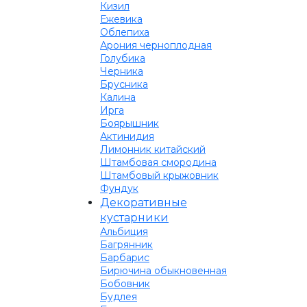
Кизил
Ежевика
Облепиха
Арония черноплодная
Голубика
Черника
Брусника
Калина
Ирга
Боярышник
Актинидия
Лимонник китайский
Штамбовая смородина
Штамбовый крыжовник
Фундук
Декоративные
кустарники
Альбиция
Багрянник
Барбарис
Бирючина обыкновенная
Бобовник
Будлея