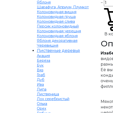
Яблоня
−
Шарафуга, Априум, Плумкот
Колоновидная вишня
Колоновидная груша
Колоновидная слива
Персик колоновидный
Колоновидная черешня
В к
Колоновидная яблоня
Яблоня декоративная
Оп
Черевишня
Лиственые деревья
Изаб
Акация
видов
Берёза
разн
Бук
Её вы
Вяз
Граб
конди
Дуб
очень
Ива
филл
Липа
Лиственица
Лох серебристый
Мякот
Ольха
некот
Орех
целой