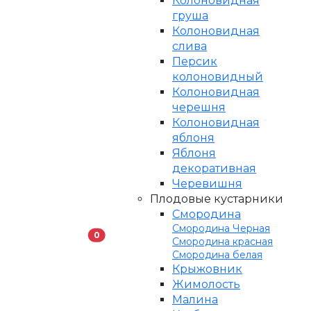
Колоновидная
груша
Колоновидная
слива
Персик
колоновидный
Колоновидная
черешня
Колоновидная
яблоня
Яблоня
декоративная
Черевишня
Плодовые кустарники
Смородина
Смородина Черная
В корзину
0
Смородина красная
Смородина белая
Крыжовник
Жимолость
Малина