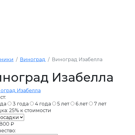
рники
Виноград
Виноград Изабелла
иноград Изабелла
ст:
ода
3 года
4 года
5 лет
6 лет
7 лет
ка:
25%
к стоимости
800 ₽
ество: