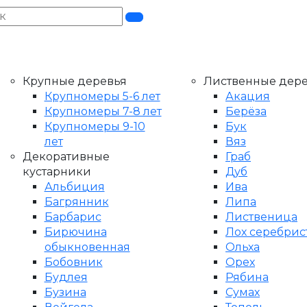
Крупные деревья
Лиственные дер
Крупномеры 5-6 лет
Акация
Крупномеры 7-8 лет
Берёза
Крупномеры 9-10
Бук
лет
Вяз
Декоративные
Граб
кустарники
Дуб
Альбиция
Ива
Багрянник
Липа
Барбарис
Лиственица
Бирючина
Лох серебри
обыкновенная
Ольха
Бобовник
Орех
Будлея
Рябина
Бузина
Сумах