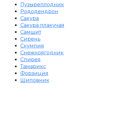
Пузыреплодник
Рододендрон
Сакура
Сакура плакучая
Самшит
Сирень
Скумпия
Снежноягодник
Спирея
Тамарикс
Форзиция
Шиповник