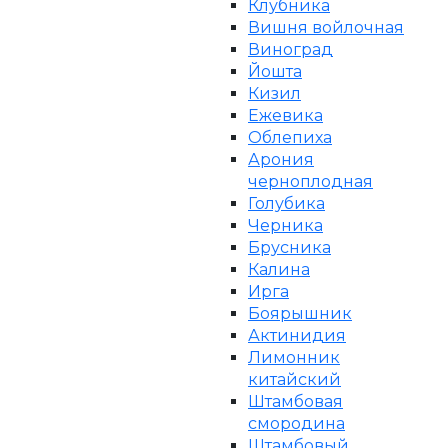
Клубника
Вишня войлочная
Виноград
Йошта
Кизил
Ежевика
Облепиха
Арония
черноплодная
Голубика
Черника
Брусника
Калина
Ирга
Боярышник
Актинидия
Лимонник
китайский
Штамбовая
смородина
Штамбовый