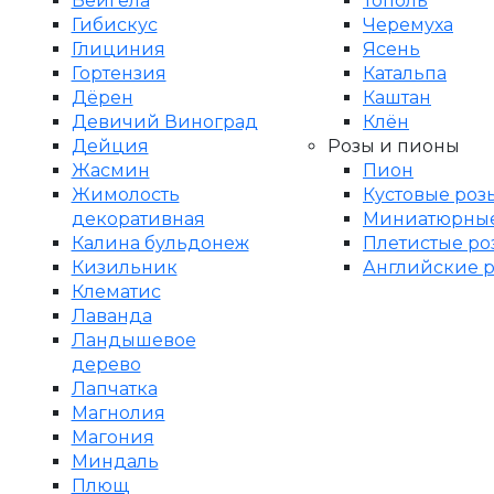
Вейгела
Тополь
Гибискус
Черемуха
Глициния
Ясень
Гортензия
Катальпа
Дёрен
Каштан
Девичий Виноград
Клён
Дейция
Розы и пионы
Жасмин
Пион
Жимолость
Кустовые роз
декоративная
Миниатюрные
Калина бульдонеж
Плетистые ро
Кизильник
Английские 
Клематис
Лаванда
Ландышевое
дерево
Лапчатка
Магнолия
Магония
Миндаль
Плющ