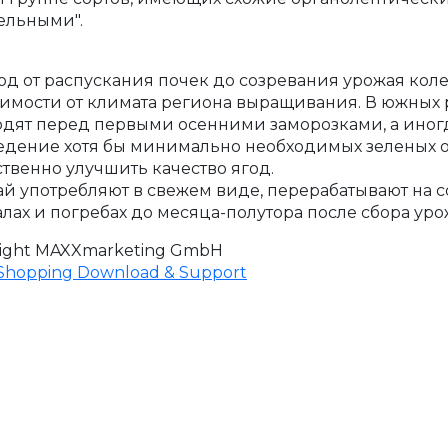
ельными".
д от распускания почек до созревания урожая колебл
имости от климата региона выращивания. В южных 
дят перед первыми осенними заморозками, а иногд
дение хотя бы минимально необходимых зеленых о
твенно улучшить качество ягод.
й употребляют в свежем виде, перерабатывают на со
лах и погребах до месяца-полутора после сбора уро
ight MAXXmarketing GmbH
hopping Download & Support