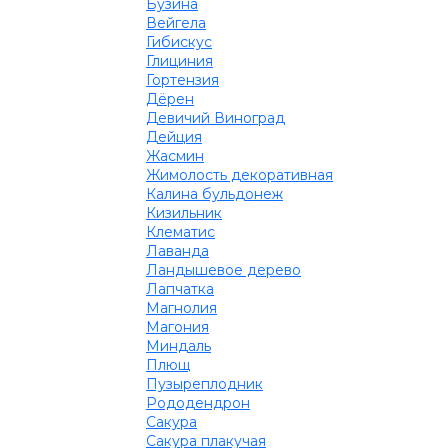
Бузина
Вейгела
Гибискус
Глициния
Гортензия
Дёрен
Девичий Виноград
Дейция
Жасмин
Жимолость декоративная
Калина бульдонеж
Кизильник
Клематис
Лаванда
Ландышевое дерево
Лапчатка
Магнолия
Магония
Миндаль
Плющ
Пузыреплодник
Рододендрон
Сакура
Сакура плакучая