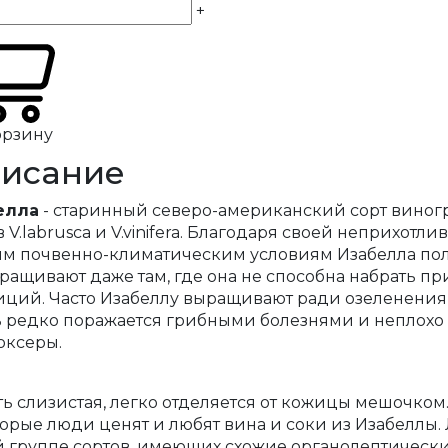
+
орзину
исание
елла
- старинный северо-американский сорт виногра
 V.labrusca и V.vinifera. Благодаря своей неприхот
ым почвенно-климатическим условиям Изабелла по
ращивают даже там, где она не способна набрать 
ций. Часто Изабеллу выращивают ради озеленения а
 редко поражается грибными болезнями и неплохо
оксеры.
ь слизистая, легко отделяется от кожицы мешочком. 
орые люди ценят и любят вина и соки из Изабеллы.
 группе сортов, имеющих схожие органолептические