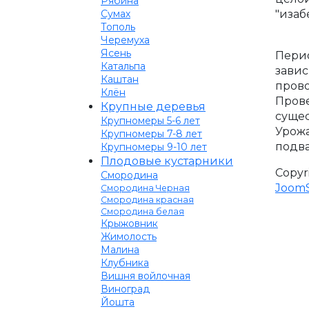
Рябина
"изаб
Сумах
Тополь
Черемуха
Ясень
Перио
Катальпа
завис
Каштан
прово
Клён
Прове
Крупные деревья
сущес
Крупномеры 5-6 лет
Урожа
Крупномеры 7-8 лет
подва
Крупномеры 9-10 лет
Плодовые кустарники
Copyr
Смородина
JoomS
Смородина Черная
Смородина красная
Смородина белая
Крыжовник
Жимолость
Малина
Клубника
Вишня войлочная
Виноград
Йошта