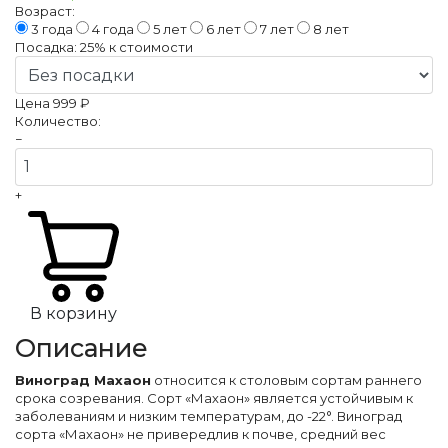
Возраст:
3 года
4 года
5 лет
6 лет
7 лет
8 лет
Посадка:
25%
к стоимости
Цена
999 ₽
Количество:
−
+
В корзину
Описание
Виноград Махаон
относится к столовым сортам раннего
срока созревания. Сорт «Махаон» является устойчивым к
заболеваниям и низким температурам, до -22°. Виноград
сорта «Махаон» не привередлив к почве, средний вес