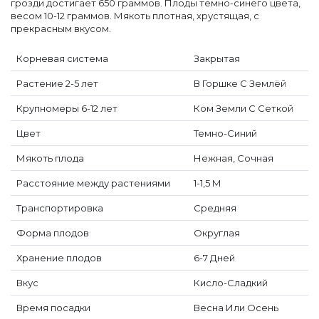
грозди достигает 650 граммов. Плоды темно-синего цвета,
весом 10-12 граммов. Мякоть плотная, хрустящая, с
прекрасным вкусом.
Корневая система
Закрытая
Растение 2-5 лет
В Горшке С Землёй
Крупномеры 6-12 лет
Ком Земли С Сеткой
Цвет
Темно-Синий
Мякоть плода
Нежная, Сочная
Расстояние между растениями
1-1,5 М
Транспортировка
Средняя
Форма плодов
Округлая
Хранение плодов
6-7 Дней
Вкус
Кисло-Сладкий
Время посадки
Весна Или Осень