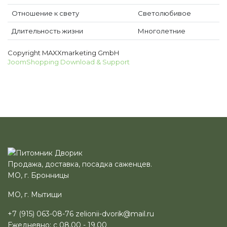
Отношение к свету
Светолюбивое
Длительность жизни
Многолетние
Copyright MAXXmarketing GmbH
JoomShopping Download & Support
Продажа, доставка, посадка саженцев.
МО, г. Бронницы
МО, г. Мытищи
+7 (915) 063-08-76
zelionii-dvorik@mail.ru
Ежедневно: с 08.00 - 19.00