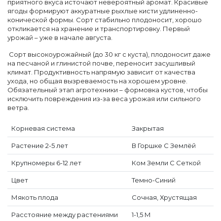
приятного вкуса источают невероятный аромат. Красивые
ягоды формируют аккуратные рыхлые кисти удлиненно-
конической формы. Сорт стабильно плодоносит, хорошо
откликается на хранение и транспортировку. Первый
урожай – уже в начале августа.
Сорт высокоурожайный (до 30 кг с куста), плодоносит даже
на песчаной и глинистой почве, переносит засушливый
климат. Продуктивность напрямую зависит от качества
ухода, но общая вызреваемость на хорошем уровне.
Обязательный этап агротехники – формовка кустов, чтобы
исключить повреждения из-за веса урожая или сильного
ветра.
Корневая система
Закрытая
Растение 2-5 лет
В Горшке С Землёй
Крупномеры 6-12 лет
Ком Земли С Сеткой
Цвет
Темно-Синий
Мякоть плода
Сочная, Хрустящая
Расстояние между растениями
1-1,5 М