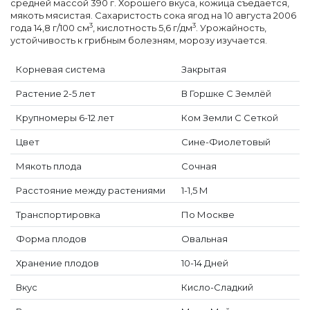
средней массой 390 г. Хорошего вкуса, кожица съедается,
мякоть мясистая. Сахаристость сока ягод на 10 августа 2006
3
3
года 14,8 г/100 см
, кислотность 5,6 г/дм
. Урожайность,
устойчивость к грибным болезням, морозу изучается.
Корневая система
Закрытая
Растение 2-5 лет
В Горшке С Землёй
Крупномеры 6-12 лет
Ком Земли С Сеткой
Цвет
Сине-Фиолетовый
Мякоть плода
Сочная
Расстояние между растениями
1-1,5 М
Транспортировка
По Москве
Форма плодов
Овальная
Хранение плодов
10-14 Дней
Вкус
Кисло-Сладкий