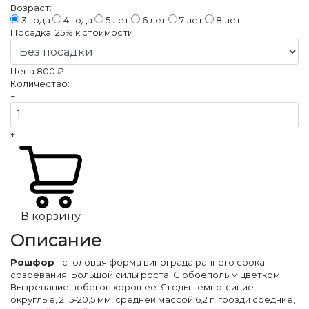
Возраст:
3 года
4 года
5 лет
6 лет
7 лет
8 лет
Посадка:
25%
к стоимости
Цена
800 ₽
Количество:
−
+
В корзину
Описание
Рошфор
- столовая форма винограда раннего срока
созревания. Большой силы роста. С обоеполым цветком.
Вызревание побегов хорошее. Ягоды темно-синие,
округлые, 21,5-20,5 мм, средней массой 6,2 г, грозди средние,