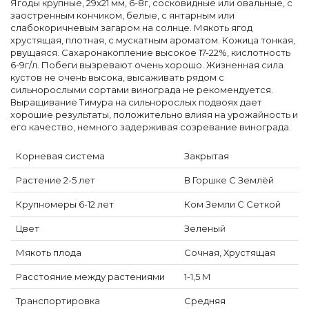
Ягоды крупные, 29x21 мм, 6-8г, сосковидные или овальные, с
заостренным кончиком, белые, с янтарным или
слабокоричневым загаром на солнце. Мякоть ягод
хрустящая, плотная, с мускатным ароматом. Кожица тонкая,
рвущаяся. Сахаронакопление высокое 17-22%, кислотность
6-9г/л. Побеги вызревают очень хорошо. Жизненная сила
кустов не очень высока, высаживать рядом с
сильнорослыми сортами винограда не рекомендуется.
Выращивание Тимура на сильнорослых подвоях дает
хорошие результаты, положительно влияя на урожайность и
его качество, немного задерживая созревание винограда.
Корневая система
Закрытая
Растение 2-5 лет
В Горшке С Землёй
Крупномеры 6-12 лет
Ком Земли С Сеткой
Цвет
Зеленый
Мякоть плода
Сочная, Хрустящая
Расстояние между растениями
1-1,5 М
Транспортировка
Средняя