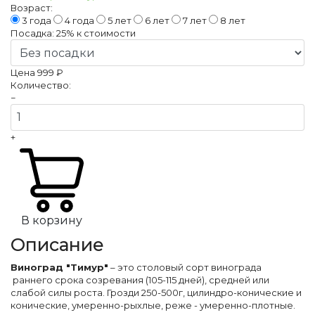
Возраст:
3 года
4 года
5 лет
6 лет
7 лет
8 лет
Посадка:
25%
к стоимости
Цена
999 ₽
Количество:
−
+
В корзину
Описание
Виноград "Тимур"
– это столовый сорт винограда
раннего срока созревания (105-115 дней), средней или
слабой силы роста. Грозди 250-500г, цилиндро-конические и
конические, умеренно-рыхлые, реже - умеренно-плотные.