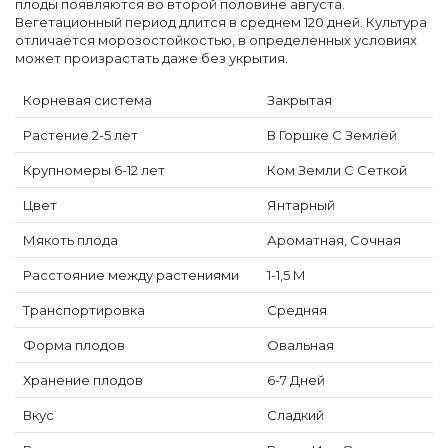
плоды появляются во второй половине августа.
Вегетационный период длится в среднем 120 дней. Культура
отличается морозостойкостью, в определенных условиях
может произрастать даже без укрытия.
Корневая система
Закрытая
Растение 2-5 лет
В Горшке С Землёй
Крупномеры 6-12 лет
Ком Земли С Сеткой
Цвет
Янтарный
Мякоть плода
Ароматная, Сочная
Расстояние между растениями
1-1,5 М
Транспортировка
Средняя
Форма плодов
Овальная
Хранение плодов
6-7 Дней
Вкус
Сладкий