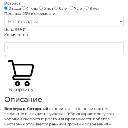
Возраст:
3 года
4 года
5 лет
6 лет
7 лет
8 лет
Посадка:
25%
к стоимости
Цена
999 ₽
Количество:
−
+
В корзину
Описание
Виноград Янтарный
относится к столовым сортам,
эффектно выглядит на участке. Гибрид характеризуется
хорошей скоростью роста и вызреваемости побегов.
Кустарник отличается ранними сроками созревания –