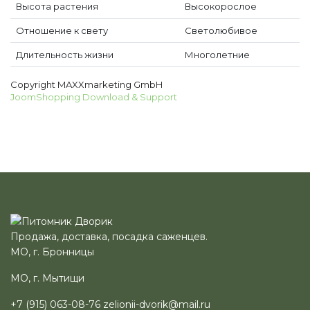
Высота растения
Высокорослое
Отношение к свету
Светолюбивое
Длительность жизни
Многолетние
Copyright MAXXmarketing GmbH
JoomShopping Download & Support
Продажа, доставка, посадка саженцев.
МО, г. Бронницы
МО, г. Мытищи
+7 (915) 063-08-76
zelionii-dvorik@mail.ru