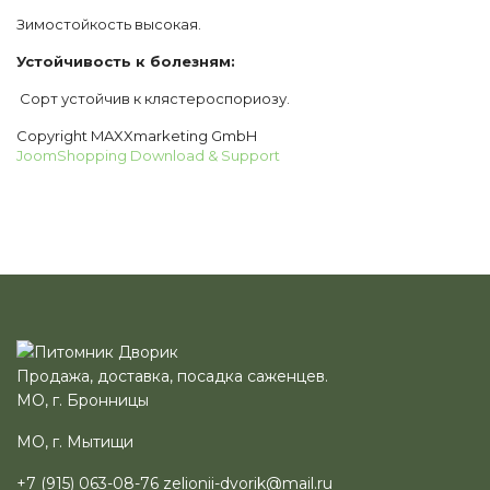
Зимостойкость высокая.
Устойчивость к болезням:
Сорт устойчив к клястероспориозу.
Copyright MAXXmarketing GmbH
JoomShopping Download & Support
Продажа, доставка, посадка саженцев.
МО, г. Бронницы
МО, г. Мытищи
+7 (915) 063-08-76
zelionii-dvorik@mail.ru