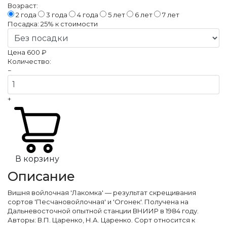
Возраст:
2 года
3 года
4 года
5 лет
6 лет
7 лет
Посадка:
25%
к стоимости
Цена
600 ₽
Количество:
−
+
В корзину
Описание
Вишня войлочная 'Лакомка' — результат скрещивания
сортов 'Песчановойлочная' и 'Огонек'. Получена на
Дальневосточной опытной станции ВНИИР в 1984 году.
Авторы: В.П. Царенко, Н.А. Царенко. Сорт относится к