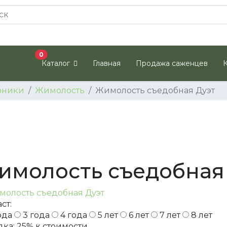
В корзину
0
Каталог
Главная
Продажа саженцев
рники
Жимолость
Жимолость съедобная Дуэт
имолость съедобная
ст:
ода
3 года
4 года
5 лет
6 лет
7 лет
8 лет
дка:
25%
к стоимости