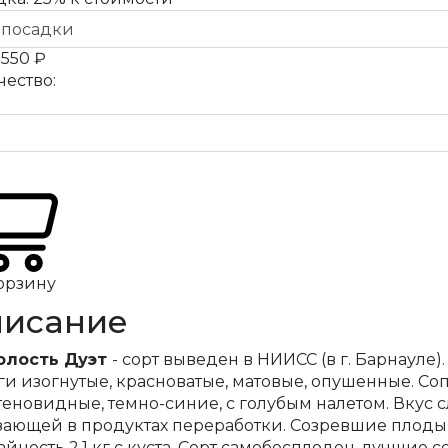
а
550 ₽
чество:
орзину
исание
лость Дуэт
- сорт выведен в НИИСС (в г. Барнауле).
и изогнутые, красноватые, матовые, опушенные. Сопл
теновидные, темно-синие, с голубым налетом. Вкус 
зающей в продуктах переработки. Созревшие плоды
йность 2,1 кг с куста. Сорт самобесплоден, лучшие с