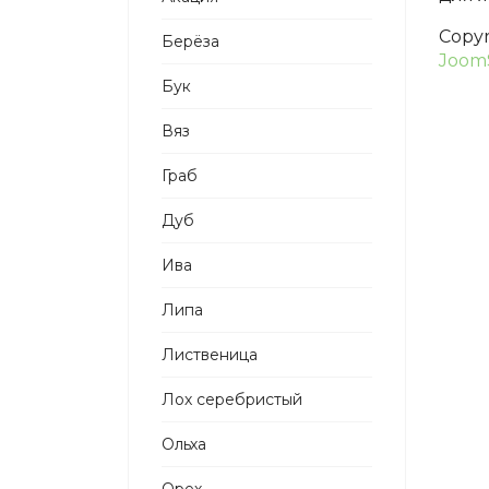
Copy
Берёза
Joom
Бук
Вяз
Граб
Дуб
Ива
Липа
Лиственица
Лох серебристый
Ольха