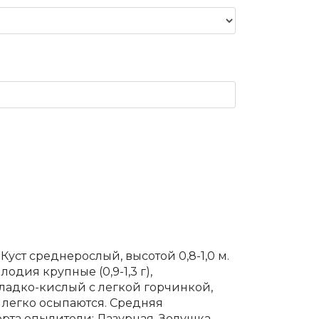
 Куст среднерослый, высотой 0,8-1,0 м.
одия крупные (0,9-1,3 г),
сладко-кислый с легкой горчинкой,
 легко осыпаются. Средняя
орта опылители: Лазурная, Золушка,