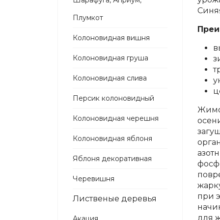
Шарафуга, Априум,
Синя
Плумкот
Преи
Колоновидная вишня
в
Колоновидная груша
з
т
Колоновидная слива
у
ц
Персик колоновидный
Жимол
Колоновидная черешня
осен
загу
Колоновидная яблоня
орга
азот
Яблоня декоративная
фосф
повр
Черевишня
жарку
при э
Лиственые деревья
начин
для 
Акация