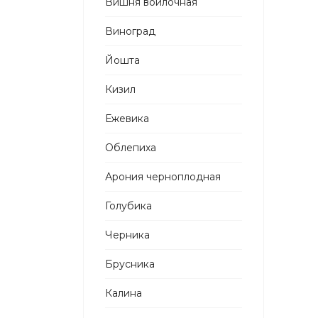
Вишня войлочная
Виноград
Йошта
Кизил
Ежевика
Облепиха
Арония черноплодная
Голубика
Черника
Брусника
Калина