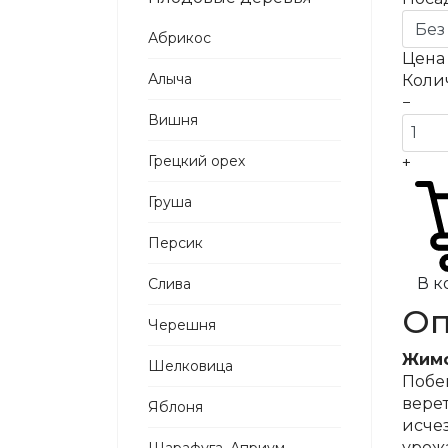
Абрикос
Цен
Алыча
Коли
−
Вишня
Грецкий орех
+
Груша
Персик
В к
Слива
Оп
Черешня
Жимо
Шелковица
Побег
вере
Яблоня
исче
урожа