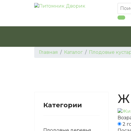
Главная
Каталог
Плодовые куста
Ж
Категории
Возра
2 г
Плодовые деревья
Поса