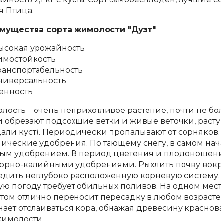
я Птица.
мущества сорта жимолости "Дуэт"
ысокая урожайность
имостойкость
ранспортабельность
ниверсальность
енность
ость – очень неприхотливое растение, почти не боле
и обрезают подсохшие ветки и живые веточки, расту
щали куст). Периодически пропалывают от сорняков.
нические удобрения. По тающему снегу, в самом на
ным удобрением. В период цветения и плодоношен
орно-калийными удобрениями. Рыхлить почву вокруг
едить неглубоко расположенную корневую систему.
ю погоду требует обильных поливов. На одном мест
том отлично переносит пересадку в любом возрасте. 
ает отслаиваться кора, обнажая древесину краснов
жимолости.