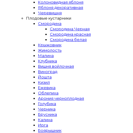
Колоновидная яблоня
Яблоня декоративная
Черевишня
Плодовые кустарники
Смородина
Смородина Черная
Смородина красная
Смородина белая
Крыжовник
Жимолость
Малина
Клубника
Вишня войлочная
Виноград
Йошта
Кизил
Ежевика
Облепиха
Арония черноплодная
Голубика
Черника
Брусника
Калина
Ирга
Боярышник