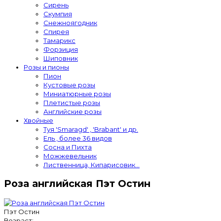
Сирень
Скумпия
Снежноягодник
Спирея
Тамарикс
Форзиция
Шиповник
Розы и пионы
Пион
Кустовые розы
Миниатюрные розы
Плетистые розы
Английские розы
Хвойные
Туя 'Smaragd' , 'Brabant' и др.
Ель , более 36 видов
Сосна и Пихта
Можжевельник
Лиственница, Кипарисовик...
Роза английская Пэт Остин
Пэт Остин
Возраст: