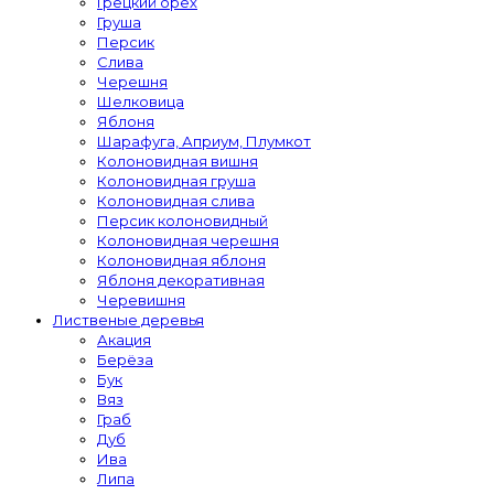
Грецкий орех
Груша
Персик
Слива
Черешня
Шелковица
Яблоня
Шарафуга, Априум, Плумкот
Колоновидная вишня
Колоновидная груша
Колоновидная слива
Персик колоновидный
Колоновидная черешня
Колоновидная яблоня
Яблоня декоративная
Черевишня
Лиственые деревья
Акация
Берёза
Бук
Вяз
Граб
Дуб
Ива
Липа