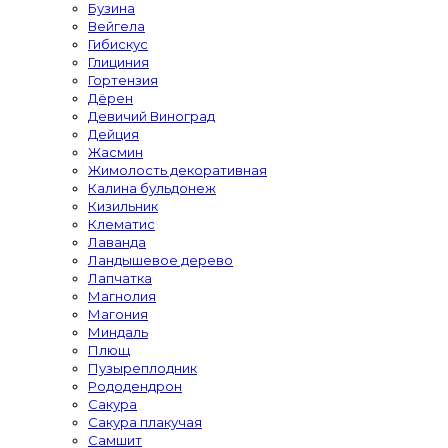
Бузина
Вейгела
Гибискус
Глициния
Гортензия
Дёрен
Девичий Виноград
Дейция
Жасмин
Жимолость декоративная
Калина бульдонеж
Кизильник
Клематис
Лаванда
Ландышевое дерево
Лапчатка
Магнолия
Магония
Миндаль
Плющ
Пузыреплодник
Рододендрон
Сакура
Сакура плакучая
Самшит