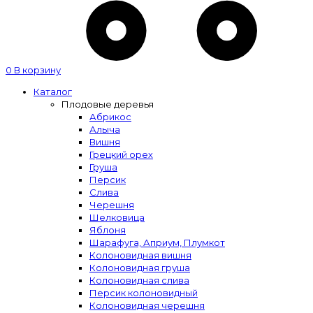
0
В корзину
Каталог
Плодовые деревья
Абрикос
Алыча
Вишня
Грецкий орех
Груша
Персик
Слива
Черешня
Шелковица
Яблоня
Шарафуга, Априум, Плумкот
Колоновидная вишня
Колоновидная груша
Колоновидная слива
Персик колоновидный
Колоновидная черешня