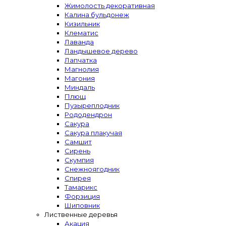
Жимолость декоративная
Калина бульдонеж
Кизильник
Клематис
Лаванда
Ландышевое дерево
Лапчатка
Магнолия
Магония
Миндаль
Плющ
Пузыреплодник
Рододендрон
Сакура
Сакура плакучая
Самшит
Сирень
Скумпия
Снежноягодник
Спирея
Тамарикс
Форзиция
Шиповник
Лиственные деревья
Акация