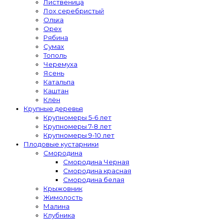
Лиственица
Лох серебристый
Ольха
Орех
Рябина
Сумах
Тополь
Черемуха
Ясень
Катальпа
Каштан
Клён
Крупные деревья
Крупномеры 5-6 лет
Крупномеры 7-8 лет
Крупномеры 9-10 лет
Плодовые кустарники
Смородина
Смородина Черная
Смородина красная
Смородина белая
Крыжовник
Жимолость
Малина
Клубника