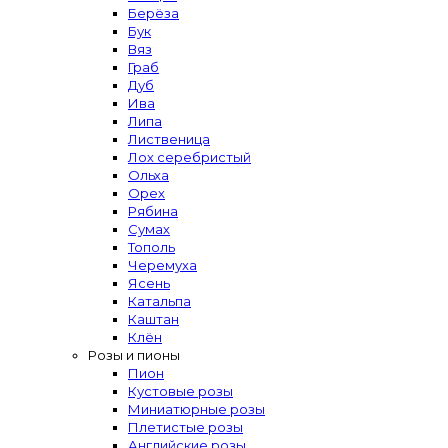
Берёза
Бук
Вяз
Граб
Дуб
Ива
Липа
Лиственица
Лох серебристый
Ольха
Орех
Рябина
Сумах
Тополь
Черемуха
Ясень
Катальпа
Каштан
Клён
Розы и пионы
Пион
Кустовые розы
Миниатюрные розы
Плетистые розы
Английские розы