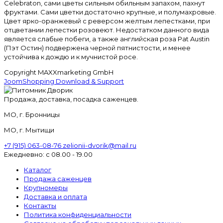
Celebraton, сами цветы сильным обильным запахом, пахнут
фруктами. Сами цветки достаточно крупные, и полумахровые.
Цвет ярко-оранжевый с реверсом желтым лепестками, при
отцветании лепестки розовеют. Недостатком данного вида
является слабые побеги, а также английская роза Pat Austin
(Пэт Остин) подвержена черной пятнистости, и менее
устойчива к дождю и к мучнистой росе.
Copyright MAXXmarketing GmbH
JoomShopping Download & Support
Продажа, доставка, посадка саженцев.
МО, г. Бронницы
МО, г. Мытищи
+7 (915) 063-08-76
zelionii-dvorik@mail.ru
Ежедневно: с 08.00 - 19.00
Каталог
Продажа саженцев
Крупномеры
Доставка и оплата
Контакты
Политика конфиденциальности