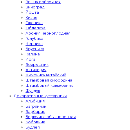
Вишня войлочная
Виноград
Йошта
Кизил
Ежевика
Облепиха
Арония черноплодная
Голубика
Черника
Брусника
Калина
Ирга
Боярышник
Актинидия
Лимонник китайский
Штамбовая смородина
Штамбовый крыжовник
Фундук
Декоративные кустарники
Альбиция
Багрянник
Барбарис
Бирючина обыкновенная
Бобовник
Будлея