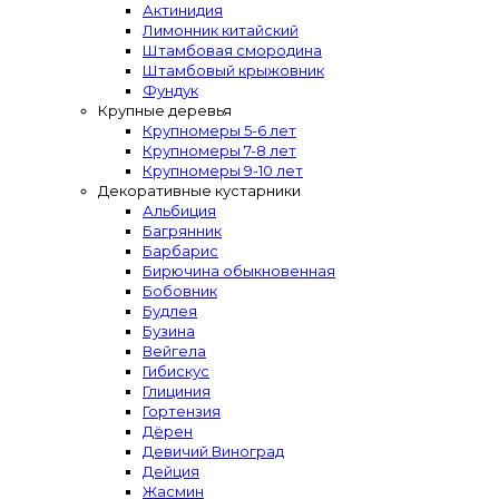
Актинидия
Лимонник китайский
Штамбовая смородина
Штамбовый крыжовник
Фундук
Крупные деревья
Крупномеры 5-6 лет
Крупномеры 7-8 лет
Крупномеры 9-10 лет
Декоративные кустарники
Альбиция
Багрянник
Барбарис
Бирючина обыкновенная
Бобовник
Будлея
Бузина
Вейгела
Гибискус
Глициния
Гортензия
Дёрен
Девичий Виноград
Дейция
Жасмин