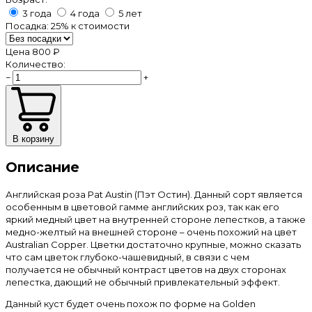
3 года
4 года
5 лет
Посадка:
25%
к стоимости
Цена
800 ₽
Количество:
−
+
В корзину
Описание
Английская роза Pat Austin (Пэт Остин). Данный сорт является
особенным в цветовой гамме английских роз, так как его
яркий медный цвет на внутренней стороне лепестков, а также
медно-желтый на внешней стороне – очень похожий на цвет
Australian Copper. Цветки достаточно крупные, можно сказать
что сам цветок глубоко-чашевидный, в связи с чем
получается не обычный контраст цветов на двух сторонах
лепестка, дающий не обычный привлекательный эффект.
Данный куст будет очень похож по форме на Golden