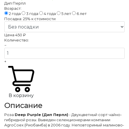
Дип Перпл
Возраст:
2 года
3 года
4 года
5 лет
6 лет
Посадка:
25%
к стоимости
Цена
450 ₽
Количество:
−
+
В корзину
Описание
Роза
Deep Purple (Дип Перпл)
- Двухцветный сорт чайно-
гибридной розы. Выведен селекционерами компании
AgroCoex (Риобамба) в 2006 году. Неповторимый малиново-