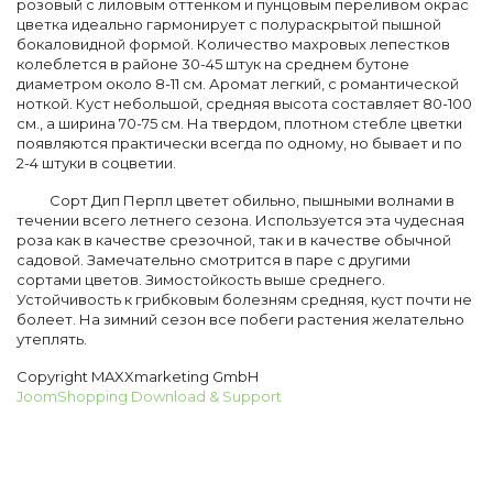
розовый с лиловым оттенком и пунцовым переливом окрас
цветка идеально гармонирует с полураскрытой пышной
бокаловидной формой. Количество махровых лепестков
колеблется в районе 30-45 штук на среднем бутоне
диаметром около 8-11 см. Аромат легкий, с романтической
ноткой. Куст небольшой, средняя высота составляет 80-100
см., а ширина 70-75 см. На твердом, плотном стебле цветки
появляются практически всегда по одному, но бывает и по
2-4 штуки в соцветии.
Сорт Дип Перпл цветет обильно, пышными волнами в
течении всего летнего сезона. Используется эта чудесная
роза как в качестве срезочной, так и в качестве обычной
садовой. Замечательно смотрится в паре с другими
сортами цветов. Зимостойкость выше среднего.
Устойчивость к грибковым болезням средняя, куст почти не
болеет. На зимний сезон все побеги растения желательно
утеплять.
Copyright MAXXmarketing GmbH
JoomShopping Download & Support